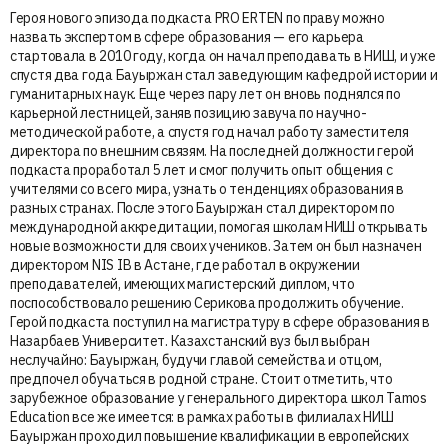
Героя нового эпизода подкаста PRO ERTEN по праву можно
назвать экспертом в сфере образования — его карьера
стартовала в 2010 году, когда он начал преподавать в НИШ, и уже
спустя два года Бауыржан стал заведующим кафедрой истории и
гуманитарных наук. Еще через пару лет он вновь поднялся по
карьерной лестницей, заняв позицию завуча по научно-
методической работе, а спустя год начал работу заместителя
директора по внешним связям. На последней должности герой
подкаста проработал 5 лет и смог получить опыт общения с
учителями со всего мира, узнать о тенденциях образования в
разных странах. После этого Бауыржан стал директором по
международной аккредитации, помогая школам НИШ открывать
новые возможности для своих учеников. Затем он был назначен
директором NIS IB в Астане, где работал в окружении
преподавателей, имеющих магистерский диплом, что
поспособствовало решению Серикова продолжить обучение.
Герой подкаста поступил на магистратуру в сфере образования в
Назарбаев Университет. Казахстанский вуз был выбран
неслучайно: Бауыржан, будучи главой семейства и отцом,
предпочел обучаться в родной стране. Стоит отметить, что
зарубежное образование у генерального директора школ Tamos
Education все же имеется: в рамках работы в филиалах НИШ
Бауыржан проходил повышение квалификации в европейских