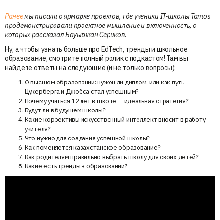
Ранее
мы писали о ярмарке проектов, где ученики IT-школы Tamos
продемонстрировали проектное мышление и включенность, о
которых рассказал Бауыржан Сериков.
Ну, а чтобы узнать больше про EdTech, тренды и школьное
образование, смотрите полный ролик с подкастом! Там вы
найдете ответы на следующие (и не только вопросы):
О высшем образовании: нужен ли диплом, или как путь
Цукерберга и Джобса стал успешным?
Почему учиться 12 лет в школе — идеальная стратегия?
Будут ли в будущем школы?
Какие коррективы искусственный интеллект вносит в работу
учителя?
Что нужно для создания успешной школы?
Как поменяется казахстанское образование?
Как родителям правильно выбрать школу для своих детей?
Какие есть тренды в образовании?