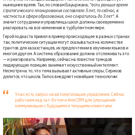
нынешнее время. Так, по словам Бауыржана,
"если раньше время
стратегического планирования составляло 5 лет, то сейчас, в
частности в сфере образования, оно сократилось до 3 лет"
. А
значит сотрудники и управленцы школ должны своевременно
реагировать на все изменения в турбулентном мире.
Герой подкаста привел в пример происходящее в разных странах:
так, политические ситуации могут сказываться на количестве
грантов для казахстанцев, их предпочтении в изучении языков и
многом другом. А система образования должна отслеживать это
— и реагировать. Например, сейчас на повестке трендов
лидирующую позицию занимает искусственный интеллект.
Несмотря на то, что тема вызывает активные споры, Сериков
делится, что школа Tamos внедряет новейшие технологии:
У нас есть запрос на автоматизацию управления. Сейчас
работаем над чат-ботом и AmoCRM для /упрощения
коммуникации с будущими и текущими клиентами.