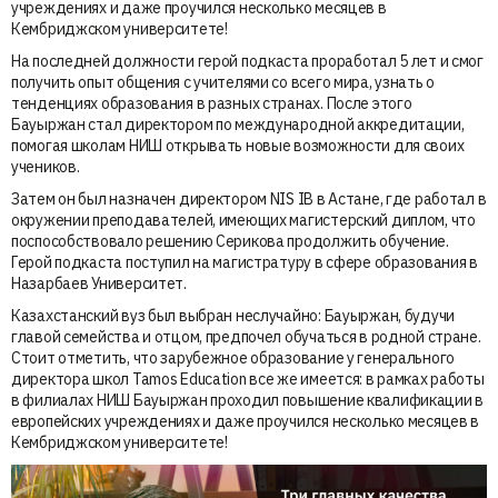
учреждениях и даже проучился несколько месяцев в
Кембриджском университете!
На последней должности герой подкаста проработал 5 лет и смог
получить опыт общения с учителями со всего мира, узнать о
тенденциях образования в разных странах. После этого
Бауыржан стал директором по международной аккредитации,
помогая школам НИШ открывать новые возможности для своих
учеников.
Затем он был назначен директором NIS IB в Астане, где работал в
окружении преподавателей, имеющих магистерский диплом, что
поспособствовало решению Серикова продолжить обучение.
Герой подкаста поступил на магистратуру в сфере образования в
Назарбаев Университет.
Казахстанский вуз был выбран неслучайно: Бауыржан, будучи
главой семейства и отцом, предпочел обучаться в родной стране.
Стоит отметить, что зарубежное образование у генерального
директора школ Tamos Education все же имеется: в рамках работы
в филиалах НИШ Бауыржан проходил повышение квалификации в
европейских учреждениях и даже проучился несколько месяцев в
Кембриджском университете!