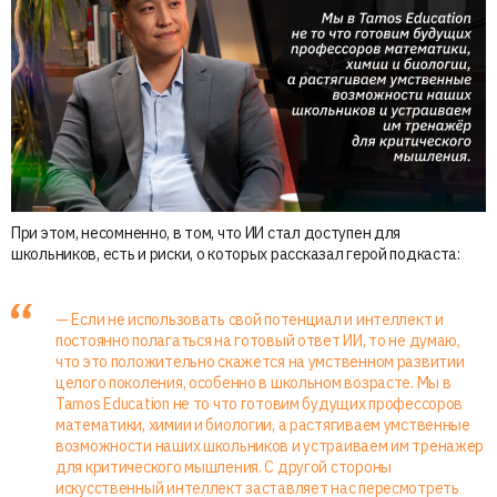
При этом, несомненно, в том, что ИИ стал доступен для
школьников, есть и риски, о которых рассказал герой подкаста:
— Если не использовать свой потенциал и интеллект и
постоянно полагаться на готовый ответ ИИ, то не думаю,
что это положительно скажется на умственном развитии
целого поколения, особенно в школьном возрасте. Мы в
Tamos Education не то что готовим будущих профессоров
математики, химии и биологии, а растягиваем умственные
возможности наших школьников и устраиваем им тренажер
для критического мышления. С другой стороны
искусственный интеллект заставляет нас пересмотреть