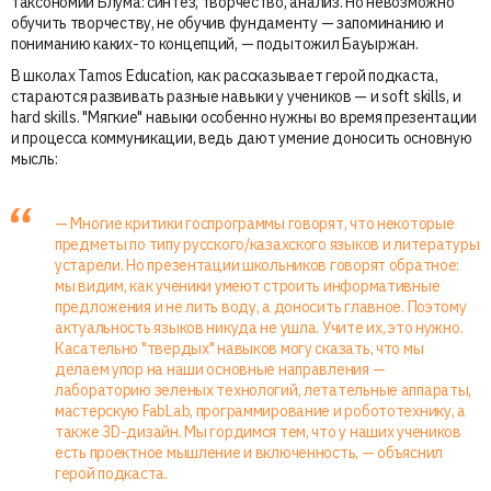
таксономии Блума: синтез, творчество, анализ. Но невозможно
обучить творчеству, не обучив фундаменту — запоминанию и
пониманию каких-то концепций, — подытожил Бауыржан.
В школах Tamos Education, как рассказывает герой подкаста,
стараются развивать разные навыки у учеников — и soft skills, и
hard skills. "Мягкие" навыки особенно нужны во время презентации
и процесса коммуникации, ведь дают умение доносить основную
мысль:
— Многие критики госпрограммы говорят, что некоторые
предметы по типу русского/казахского языков и литературы
устарели. Но презентации школьников говорят обратное:
мы видим, как ученики умеют строить информативные
предложения и не лить воду, а доносить главное. Поэтому
актуальность языков никуда не ушла. Учите их, это нужно.
Касательно "твердых" навыков могу сказать, что мы
делаем упор на наши основные направления —
лабораторию зеленых технологий, летательные аппараты,
мастерскую FabLab, программирование и робототехнику, а
также 3D-дизайн. Мы гордимся тем, что у наших учеников
есть проектное мышление и включенность, — объяснил
герой подкаста.