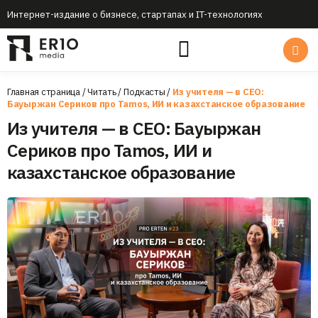
Интернет-издание о бизнесе, стартапах и IT-технологиях
Главная страница
/
Читать
/
Подкастыㅤ
/
Из учителя — в CEO:
Бауыржан Сериков про Tamos, ИИ и казахстанское образование
Из учителя — в CEO: Бауыржан
Сериков про Tamos, ИИ и
казахстанское образование