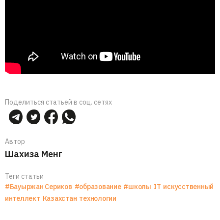
Поделиться статьей в соц. сетях
Автор
Шахиза Менг
Теги статьи
#Бауыржан Сериков
#образование
#школы
IT
искусственный
интеллект
Казахстан
технологии