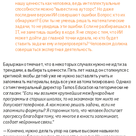
нашу ценность как человека, ведь интеллектуальные
способности можно "вывести на аутсорс". Но даже
последние версии ИИ совершают ошибки. Вопрос: кто их
обнаружит? Если ты не умеешь решать математические
задачи, то не увидишь эти ошибки. Если не разбираешься в
IT, не заметишь ошибку в коде. Я не спорю с тем, что ИИ
может дойти до главной точки идеала, но кто будет
ставить задачи ему и перепроверять? Человеком должна
совершаться экспертная деятельность.
Бауыржан отмечает, что в некоторых случаях нужно не идти за
трендами, а выбирать ценности. Пять лет назад он столкнулся с
критикой: якобы детей уже не нужно заставлять учить и
запоминать материалы, ведь все уже автоматизировано. Однако
с этим генеральный директор Tamos Education категорически не
согласен:
"Если мы возьмем крупнейшие международные
программы в старших школах, то на экзаменах там никто не
допускает телефонов. А как можно решать задачи, если не
запомнили формулы? Я сторонник того, что человек достигает
прогрессу благодаря тому, что многое в юности запоминает,
создает нейронные связи."
— Конечно, нужно делать упор на самые высокие навыки по