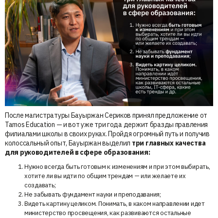
После магистратуры Бауыржан Сериков принял предложение от
Tamos Education — и вот уже три года держит бразды правления
филиалами школы в своих руках. Пройдя огромный путь и получив
колоссальный опыт, Бауыржан выделил
три главных качества
для руководителей в сфере образования:
Нужно всегда быть готовым к изменениям и при этом выбирать,
хотите ли вы идти по общим трендам — или желаете их
создавать;
Не забывать фундамент науки и преподавания;
Видеть картину целиком. Понимать, в каком направлении идет
министерство просвещения, как развиваются остальные