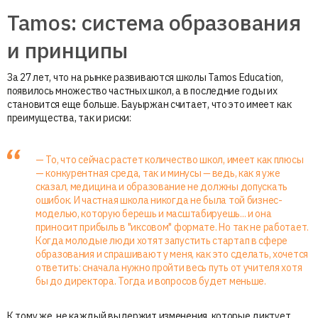
Tamos: система образования
и принципы
За 27 лет, что на рынке развиваются школы Tamos Education,
появилось множество частных школ, а в последние годы их
становится еще больше. Бауыржан считает, что это имеет как
преимущества, так и риски:
— То, что сейчас растет количество школ, имеет как плюсы
— конкурентная среда, так и минусы
—
ведь, как я уже
сказал, медицина и образование не должны допускать
ошибок. И частная школа никогда не была той бизнес-
моделью, которую берешь и масштабируешь... и она
приносит прибыль в "иксовом" формате. Но так не работает.
Когда молодые люди хотят запустить стартап в сфере
образования и спрашивают у меня, как это сделать, хочется
ответить: сначала нужно пройти весь путь от учителя хотя
бы до директора. Тогда и вопросов будет меньше.
К тому же, не каждый выдержит изменения, которые диктует