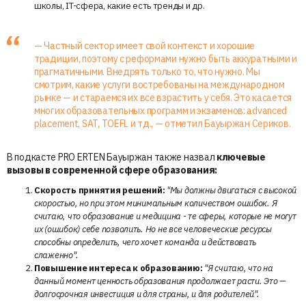
школы, IT-сфера, какие есть тренды и др.
— Частный сектор имеет свой контекст и хорошие
традиции, поэтому с реформами нужно быть аккуратными и
прагматичными. Внедрять только то, что нужно. Мы
смотрим, какие услуги востребованы на международном
рынке — и стараемся их все взрастить у себя. Это касается
многих образовательных программ и экзаменов: advanced
placement, SAT, TOEFL и тд., — отметил Бауыржан Сериков.
В подкасте PRO ERTEN Бауыржан также назвал
ключевые
вызовы в современной сфере образования:
Скорость принятия решений:
"Мы должны двигаться с высокой
скоростью, но при этом минимальным количеством ошибок. Я
считаю, что образование и медицина - те сферы, которые не могут
их (ошибок) себе позволить. Но не все человеческие ресурсы
способны определить, чего хочет команда и действовать
слаженно".
Повышение интереса к образованию:
"Я считаю, что на
данный момент ценность образования продолжает расти. Это —
долгосрочная инвестиция и для страны, и для родителей".