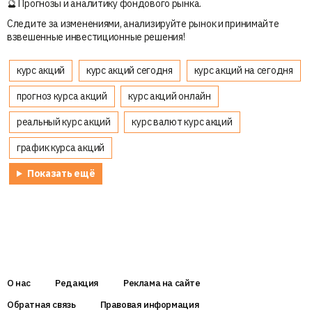
🔮 Прогнозы и аналитику фондового рынка.
Следите за изменениями, анализируйте рынок и принимайте
взвешенные инвестиционные решения!
курс акций
курс акций сегодня
курс акций на сегодня
прогноз курса акций
курс акций онлайн
реальный курс акций
курс валют курс акций
график курса акций
Показать ещё
О нас
Редакция
Реклама на сайте
Обратная связь
Правовая информация