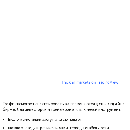
Track all markets on TradingView
График помогает анализировать, как изменяются
цены акций
на
бирже. Для инвесторов и трейдеров это ключевой инструмент:
Видно, какие акции растут, а какие падают;
Можно отследить резкие скачки и периоды стабильности;