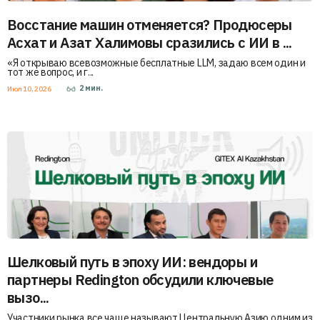
Восстание машин отменяется? Продюсеры
Асхат и Азат Халимовы сразились с ИИ в ...
«Я открываю всевозможные бесплатные LLM, задаю всем один и
тот же вопрос, и г...
2
мин.
Июл 10, 2026
Шелковый путь в эпоху ИИ: вендоры и
партнеры Redington обсудили ключевые
вызо...
Участники рынка все чаще называют Центральную Азию одним из