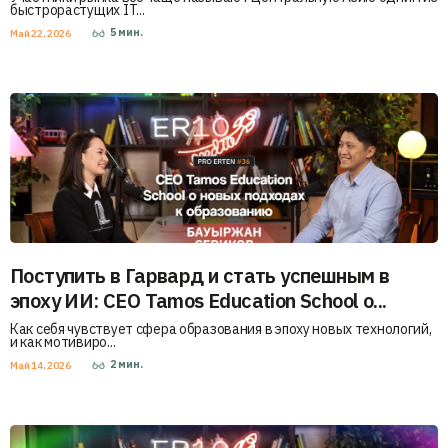
быстрорастущих IT...
5
мин.
Май 22, 2026
Поступить в Гарвард и стать успешным в
эпоху ИИ: CEO Tamos Education School о...
Как себя чувствует сфера образования в эпоху новых технологий,
и как мотивиро...
2
мин.
Май 14, 2026