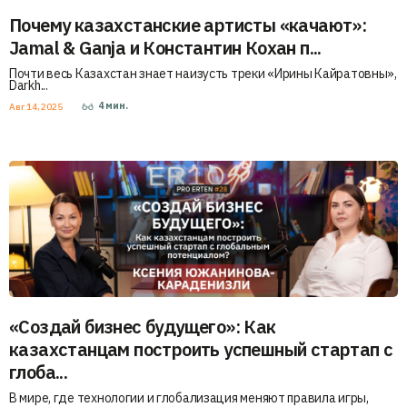
Почему казахстанские артисты «качают»:
Jamal & Ganja и Константин Кохан п...
Почти весь Казахстан знает наизусть треки «Ирины Кайратовны»,
Darkh...
4
мин.
Авг 14, 2025
«Создай бизнес будущего»: Как
казахстанцам построить успешный стартап с
глоба...
В мире, где технологии и глобализация меняют правила игры,