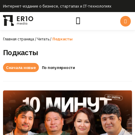
Интернет-издание о бизнесе, стартапах и IT-технологиях
Главная страница
/
Читать
/
Подкастыㅤ
Подкастыㅤ
Сначала новые
По популярности