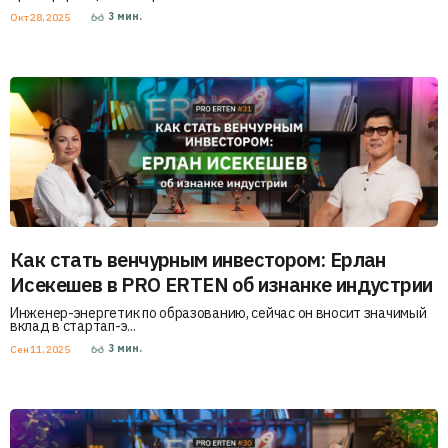
3
мин.
Окт 28, 2025
Как стать венчурным инвестором: Ерлан
Исекешев в PRO ERTEN об изнанке индустрии
Инженер-энергетик по образованию, сейчас он вносит значимый
вклад в стартап-э...
3
мин.
Сен 11, 2025