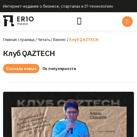
Интернет-издание о бизнесе, стартапах и IT-технологиях
Главная страница
/
Читать
/
Бизнес
/
Клуб QAZTECH
Клуб QAZTECH
Сначала новые
По популярности