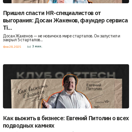
Пришел спасти HR-специалистов от
выгорания: Досан Жакенов, фаундер сервиса
Ti...
Досан Жакенов — не новичок в мире стартапов. Он запустил и
закрыл 5 стартапов...
3
мин.
Фев 28, 2025
Как выжить в бизнесе: Евгений Питолин о всех
подводных камнях