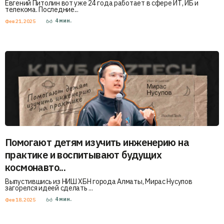
Евгений Питолин вот уже 24 года работает в сфере ИТ, ИБ и
телекома. Последние...
4
мин.
Фев 21, 2025
Помогают детям изучить инженерию на
практике и воспитывают будущих
космонавто...
Выпустившись из НИШ ХБН города Алматы, Мирас Нусупов
загорелся идеей сделать ...
4
мин.
Фев 18, 2025