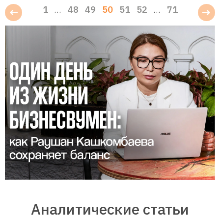
1
48
49
50
51
52
71
…
…
Аналитические статьи