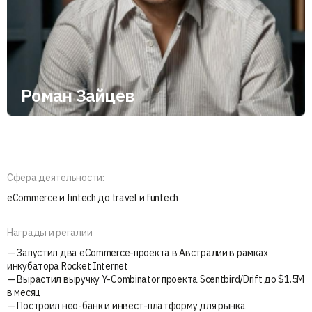
Роман Зайцев
Сфера деятельности:
eCommerce и fintech до travel и funtech
Награды и регалии
— Запустил два eCommerce-проекта в Австралии в рамках
инкубатора Rocket Internet
— Вырастил выручку Y-Combinator проекта Scentbird/Drift до $1.5M
в месяц
— Построил нео-банк и инвест-платформу для рынка