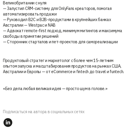
Великобритании с нуля
— Запустил CRM-систему для OnlyFans креаторов, помогая
автоматизировать продажи
— Руководил B2C и B2B-продуктами в крупнейших банках
Австралии — Westpac и NAB
— Адвокат remote-first подход, минимум митингов и максимума
свободы в принятии решений
— Сторонник стартапов и пет-проектов для самореализации
Продуктовый стратег и маркетолог с более чем 15-летним
опытом запуска и масштабирования продуктов на рынках США,
Австралии и Европы — от eCommerce и fintech до travel и funtech.
«Без дела любая великая идея — просто шум в голове.»
Подписаться на автора в социальных сетях