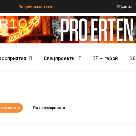
#Гранты
Популярные теги:
ероприятия
Спецпроекты
IT — герой
10
ала новые
По популярности