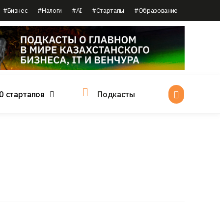
#Бизнес
#Налоги
#AI
#Стартапы
#Образование
0 стартапов
Подкасты