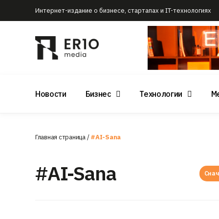
Интернет-издание о бизнесе, стартапах и IT-технологиях
Новости
Бизнес
Технологии
М
Главная страница
/
#AI-Sana
#AI-Sana
Снач