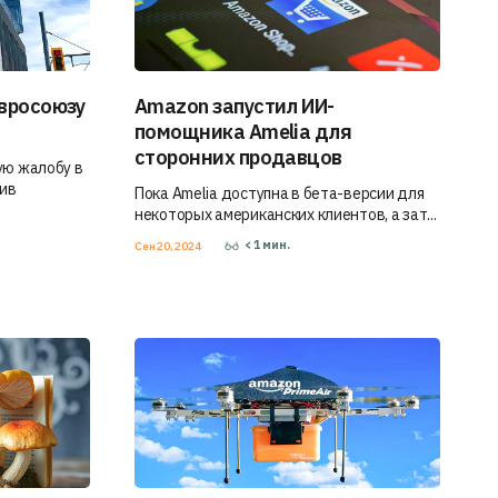
вросоюзу
Amazon запустил ИИ-
помощника Amelia для
сторонних продавцов
ую жалобу в
нив
Пока Amelia доступна в бета-версии для
некоторых американских клиентов, а зат...
< 1
мин.
Сен 20, 2024