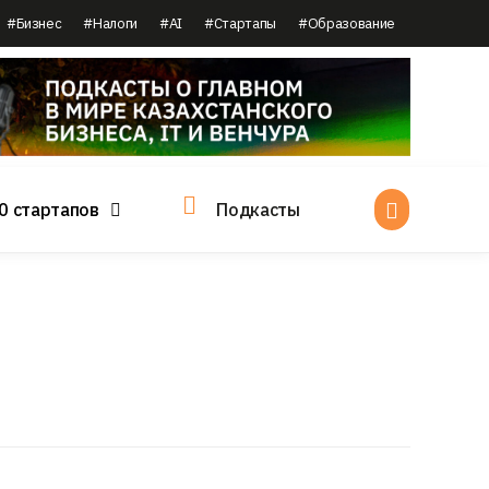
#Бизнес
#Налоги
#AI
#Стартапы
#Образование
0 стартапов
Подкасты