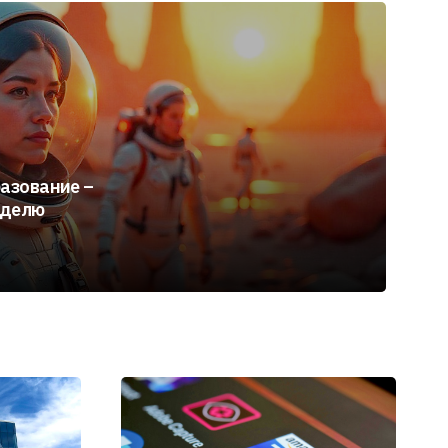
разование –
еделю