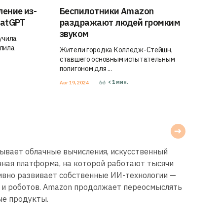
ление из-
Беспилотники Amazon
hatGPT
раздражают людей громким
звуком
учила
упила
Жители городка Колледж-Стейшн,
ставшего основным испытательным
полигоном для ...
< 1
мин.
Авг 19, 2024
тывает облачные вычисления, искусственный
ачная платформа, на которой работают тысячи
тивно развивает собственные ИИ-технологии —
в и роботов. Amazon продолжает переосмыслять
ые продукты.