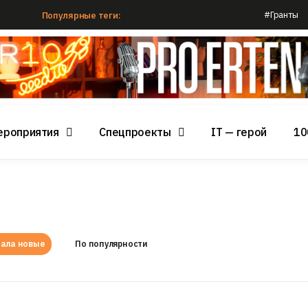
#Гранты
Популярные теги:
ероприятия
Спецпроекты
IT — герой
10
ала новые
По популярности