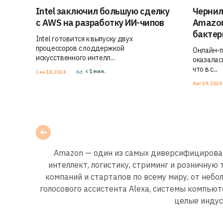
Intel заключил большую сделку
Чернил
с AWS на разработку ИИ-чипов
Amazon
бактер
Intel готовится к выпуску двух
процессоров с поддержкой
Онлайн-п
искусственного интелл...
оказалас
что в с...
< 1
мин.
Сен 18, 2024
Авг 29, 2024
Amazon — один из самых диверсифицированн
интеллект, логистику, стриминг и розничную
компаний и стартапов по всему миру, от неб
голосового ассистента Alexa, системы компью
целые индус