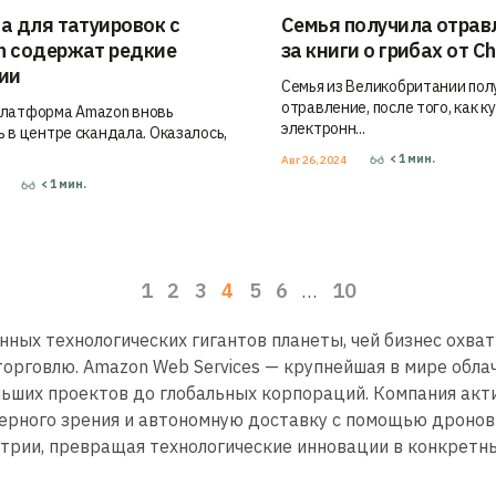
а для татуировок с
Семья получила отрав
 содержат редкие
за книги о грибах от C
ии
Семья из Великобритании пол
отравление, после того, как к
латформа Amazon вновь
электронн...
ь в центре скандала. Оказалось,
< 1
мин.
Авг 26, 2024
< 1
мин.
1
2
3
4
5
6
10
…
ых технологических гигантов планеты, чей бизнес охва
 торговлю. Amazon Web Services — крупнейшая в мире обл
ольших проектов до глобальных корпораций. Компания ак
терного зрения и автономную доставку с помощью дроно
трии, превращая технологические инновации в конкретн