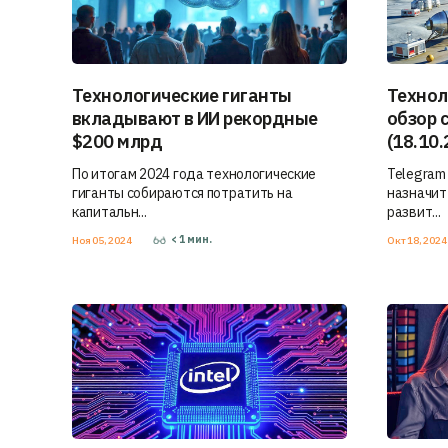
Технологические гиганты
Технол
вкладывают в ИИ рекордные
обзор 
$200 млрд
(18.10.
По итогам 2024 года технологические
Telegram
гиганты собираются потратить на
назначит
капитальн...
развит...
< 1
мин.
Ноя 05, 2024
Окт 18, 202