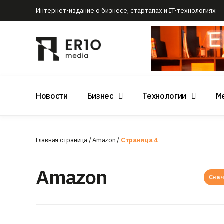
Интернет-издание о бизнесе, стартапах и IT-технологиях
Новости
Бизнес
Технологии
М
Главная страница
/
Amazon
/
Страница 4
Amazon
Снач