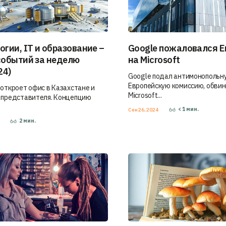
огии, IT и образование –
Google пожаловался Е
событий за неделю
на Microsoft
24)
Google подал антимонопольн
Европейскую комиссию, обви
 откроет офис в Казахстане и
Microsoft...
 представителя. Концепцию
< 1
мин.
Сен 26, 2024
2
мин.
4