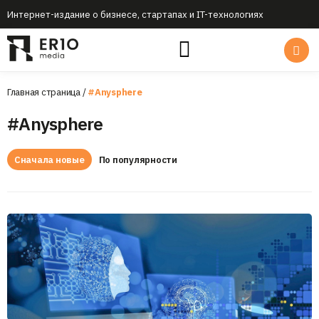
Интернет-издание о бизнесе, стартапах и IT-технологиях
Главная страница
/
#Anysphere
#Anysphere
Сначала новые
По популярности