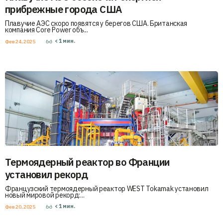
прибрежные города США
Плавучие АЭС скоро появятся у берегов США. Британская
компания Core Power объ...
< 1
мин.
Фев 24, 2025
Термоядерный реактор во Франции
установил рекорд
Французский термоядерный реактор WEST Tokamak установил
новый мировой рекорд:...
< 1
мин.
Фев 20, 2025