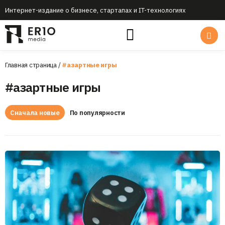
Интернет-издание о бизнесе, стартапах и IT-технологиях
Главная страница
/
#азартные игры
#азартные игры
Сначала новые
По популярности