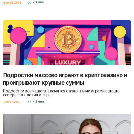
< 1
мин.
Фев 18, 2026
Подростки массово играют в криптоказино и
проигрывают крупные суммы
Подростки все чаще знакомятся с азартными играми еще до
совершеннолетия и тер...
< 1
мин.
Дек 17, 2025