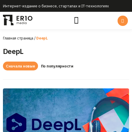
Интернет-издание о бизнесе, стартапах и IT-технологиях
Главная страница
/
DeepL
DeepL
Сначала новые
По популярности