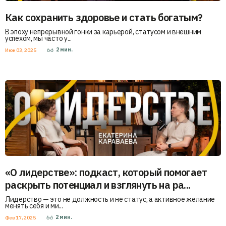
Как сохранить здоровье и стать богатым?
В эпоху непрерывной гонки за карьерой, статусом и внешним
успехом, мы часто у...
2
мин.
Июн 03, 2025
«О лидерстве»: подкаст, который помогает
раскрыть потенциал и взглянуть на ра...
Лидерство — это не должность и не статус, а активное желание
менять себя и ми...
2
мин.
Фев 17, 2025