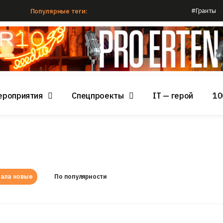
#Гранты
Популярные теги:
ероприятия
Спецпроекты
IT — герой
10
ала новые
По популярности