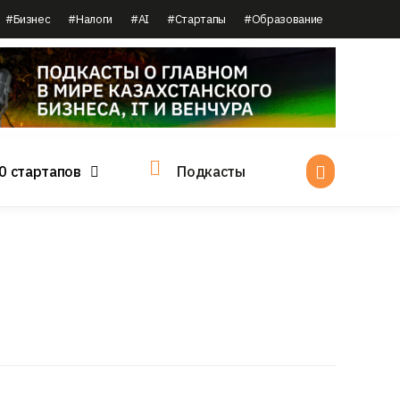
#Бизнес
#Налоги
#AI
#Стартапы
#Образование
0 стартапов
Подкасты