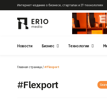
Интернет-издание о бизнесе, стартапах и IT-технологиях
Новости
Бизнес
Технологии
М
Главная страница
/
#Flexport
#Flexport
Снач