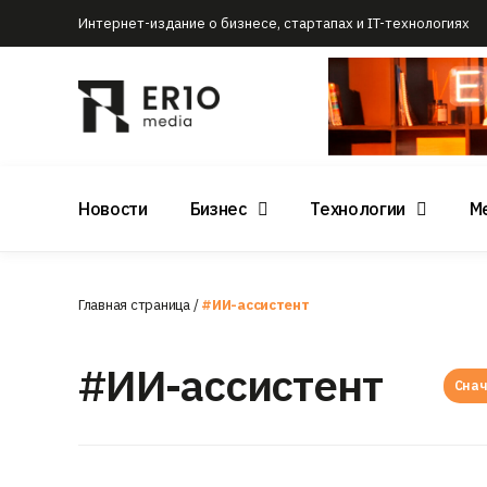
Интернет-издание о бизнесе, стартапах и IT-технологиях
Новости
Бизнес
Технологии
М
Главная страница
/
#ИИ-ассистент
#ИИ-ассистент
Снач