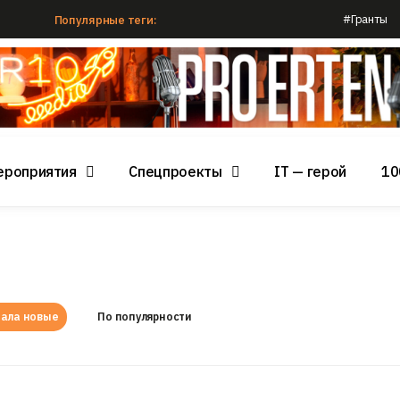
#Гранты
Популярные теги:
ероприятия
Спецпроекты
IT — герой
10
ала новые
По популярности