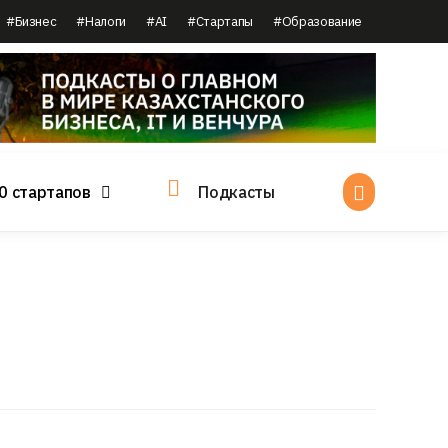
#Бизнес
#Налоги
#AI
#Стартапы
#Образование
0 стартапов
Подкасты