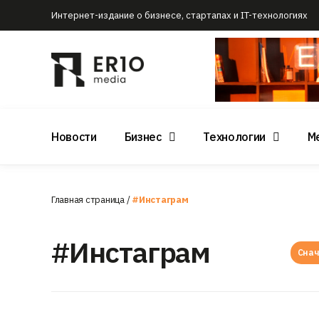
Интернет-издание о бизнесе, стартапах и IT-технологиях
Новости
Бизнес
Технологии
М
Главная страница
/
#Инстаграм
#Инстаграм
Снач