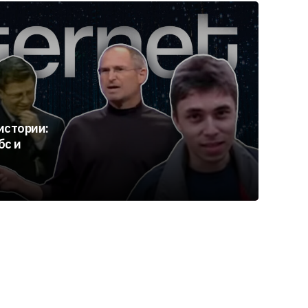
истории:
бс и