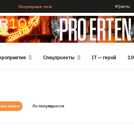
#Гранты
Популярные теги:
ероприятия
Спецпроекты
IT — герой
10
ала новые
По популярности