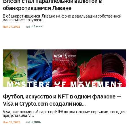
Bitcoin стал параллельной валютой в
обанкротившемся Ливане
В обанкротившемся, Ливане на фоне девальвации собственной
валюты все популярн...
< 1
мин.
Ноя 07, 2022
Футбол, искусство и NFT в одном флаконе —
Visa и Crypto.com создали нов...
Visa, эксклюзивный партнер FIFA по платежным сервисам, сегодня
представила Vi...
2
мин.
Ноя 03, 2022