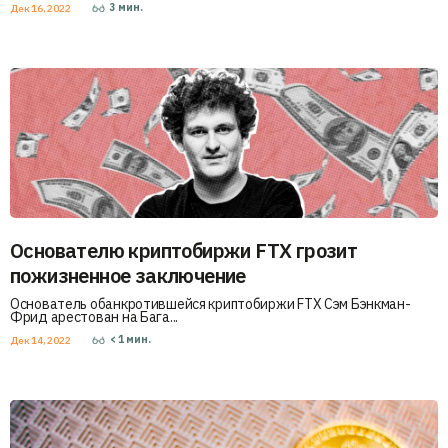
3
мин.
Дек 16, 2022
Основателю криптобиржи FTX грозит
пожизненное заключение
Основатель обанкротившейся криптобиржи FTX Сэм Бэнкман-
Фрид арестован на Бага...
< 1
мин.
Дек 14, 2022