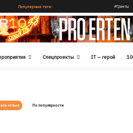
#Гранты
Популярные теги:
ероприятия
Спецпроекты
IT — герой
10
ала новые
По популярности