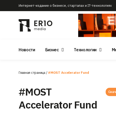
Интернет-издание о бизнесе, стартапах и IT-технологиях
Новости
Бизнес
Технологии
М
Главная страница
/
#MOST Accelerator Fund
#MOST
Снач
Accelerator Fund