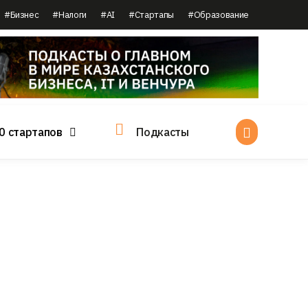
#Бизнес
#Налоги
#AI
#Стартапы
#Образование
0 стартапов
Подкасты