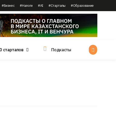
#Бизнес
#Налоги
#AI
#Стартапы
#Образование
0 стартапов
Подкасты