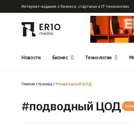
Интернет-издание о бизнесе, стартапах и IT-технологиях
Новости
Бизнес
Технологии
М
Главная страница
/
#подводный ЦОД
#подводный ЦОД
Снач