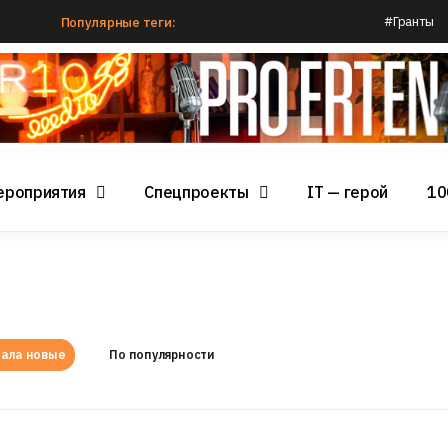
#Гранты
Популярные теги:
ероприятия
Спецпроекты
IT — герой
10
ала новые
По популярности