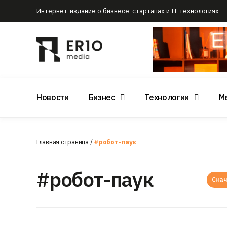
Интернет-издание о бизнесе, стартапах и IT-технологиях
Новости
Бизнес
Технологии
М
Главная страница
/
#робот-паук
#робот-паук
Снач