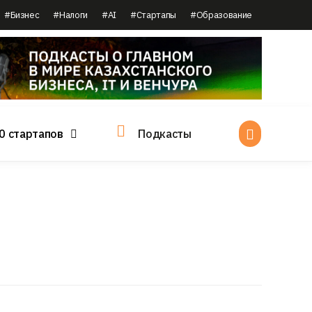
#Бизнес
#Налоги
#AI
#Стартапы
#Образование
0 стартапов
Подкасты