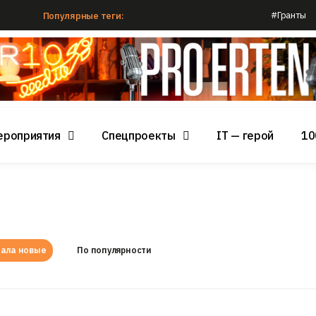
#Гранты
Популярные теги:
ероприятия
Спецпроекты
IT — герой
10
ала новые
По популярности