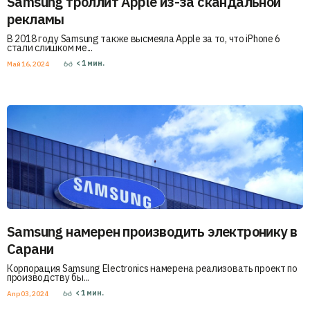
Samsung троллит Apple из-за скандальной
рекламы
В 2018 году Samsung также высмеяла Apple за то, что iPhone 6
стали слишком ме...
< 1
мин.
Май 16, 2024
Samsung намерен производить электронику в
Сарани
Корпорация Samsung Electronics намерена реализовать проект по
производству бы...
< 1
мин.
Апр 03, 2024