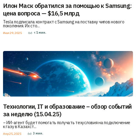
Илон Маск обратился за помощью к Samsung:
цена вопроса — $16,5 млрд
Tesla подписала контракт с Samsung на поставку чипов нового
поколения. Их сто...
< 1
мин.
Июл 29, 2025
Технологии, IT и образование – обзор событий
за неделю (15.04.25)
– ИИ-агент будет помогать получать техусловия на подключение
к газу в Казахст...
3
мин.
Апр 25, 2025