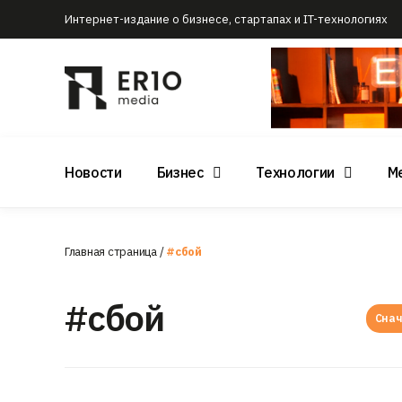
Интернет-издание о бизнесе, стартапах и IT-технологиях
Новости
Бизнес
Технологии
М
Главная страница
/
#сбой
#сбой
Снач