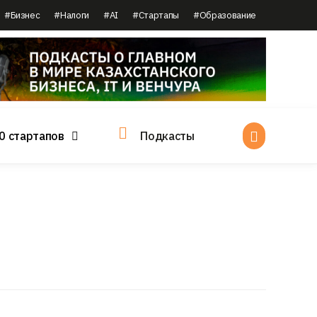
#Бизнес
#Налоги
#AI
#Стартапы
#Образование
0 стартапов
Подкасты