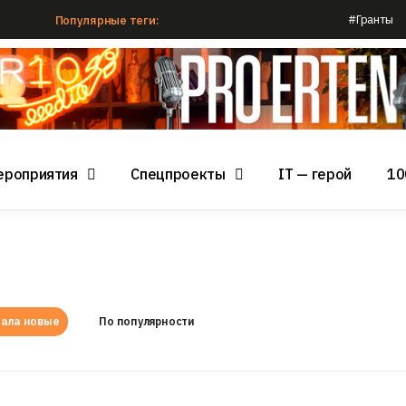
#Гранты
Популярные теги:
ероприятия
Спецпроекты
IT — герой
10
ала новые
По популярности