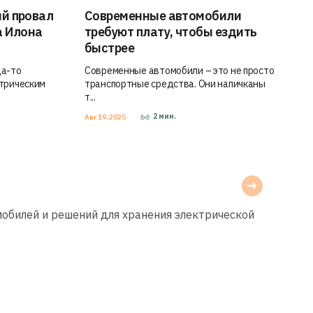
ый провал
Современные автомобили
а Илона
требуют плату, чтобы ездить
быстрее
да-то
Современные автомобили – это не просто
трическим
транспортные средства. Они напичканы
т...
2
мин.
Авг 19, 2025
мобилей и решений для хранения электрической