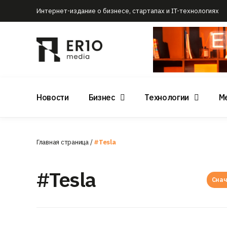
Интернет-издание о бизнесе, стартапах и IT-технологиях
Новости
Бизнес
Технологии
М
Главная страница
/
#Tesla
#Tesla
Снач