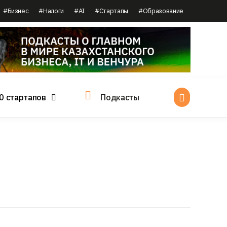
#Бизнес
#Налоги
#AI
#Стартапы
#Образование
0 стартапов
Подкасты