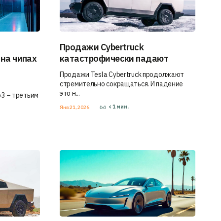
Продажи Cybertruck
 на чипах
катастрофически падают
Продажи Tesla Cybertruck продолжают
стремительно сокращаться. И падение
это н...
o3 – третьим
< 1
мин.
Янв 21, 2026