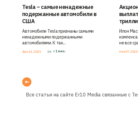
Tesla – самые ненадежные
Акцион
подержанные автомобили в
выплат
США
трилл
Автомобили Tesla признаны самыми
Илон Мас
ненадежными подержанными
компенса
автомобилями. К так...
не все сра
< 1
мин.
Дек 11, 2025
Ноя 07, 202
Все статьи на сайте Er10 Media связанные с 