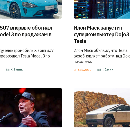
 SU7 впервые обогнал
Илон Маск запустит
Model 3 по продажам в
суперкомпьютер Dojo3
Tesla
оду электромобиль Xiaomi SU7
Илон Маск объявил, что Tesla
превзошел Tesla Model 3 по
возобновляет работу над Doj
поколени...
< 1
мин.
< 1
мин.
6
Янв 21, 2026