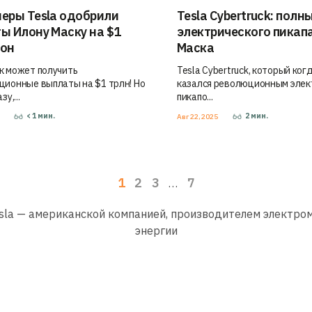
еры Tesla одобрили
Tesla Cybertruck: полн
ы Илону Маску на $1
электрического пикап
ион
Маска
к может получить
Tesla Cybertruck, который ког
ционные выплаты на $1 трлн! Но
казался революционным элек
зу,...
пикапо...
< 1
мин.
2
мин.
5
Авг 22, 2025
1
2
3
7
…
Tesla — американской компанией, производителем электро
энергии