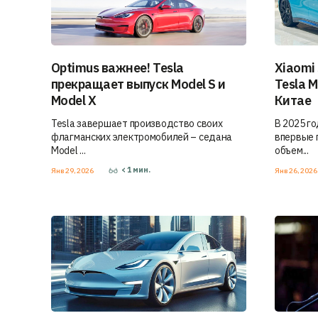
Optimus важнее! Tesla
Xiaomi
прекращает выпуск Model S и
Tesla 
Model X
Китае
Tesla завершает производство своих
В 2025 г
флагманских электромобилей – седана
впервые 
Model ...
объем...
< 1
мин.
Янв 29, 2026
Янв 26, 202