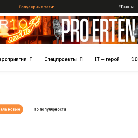
#Гранты
Популярные теги:
ероприятия
Спецпроекты
IT — герой
10
ала новые
По популярности