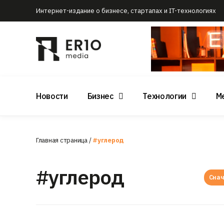
Интернет-издание о бизнесе, стартапах и IT-технологиях
Новости
Бизнес
Технологии
М
Главная страница
/
#углерод
#углерод
Снач