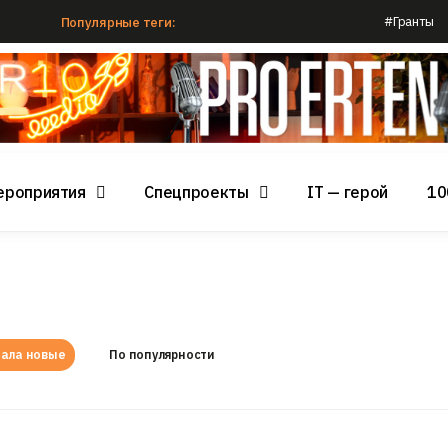
#Гранты
Популярные теги:
ероприятия
Спецпроекты
IT — герой
10
ала новые
По популярности