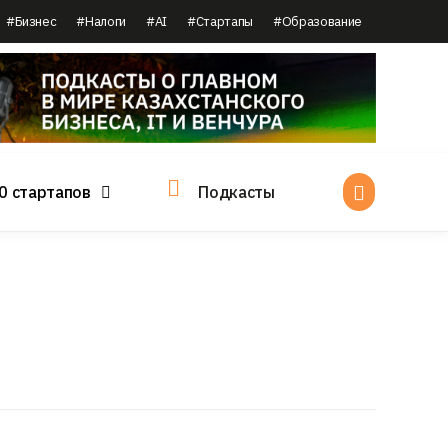
#Бизнес
#Налоги
#AI
#Стартапы
#Образование
0 стартапов
Подкасты