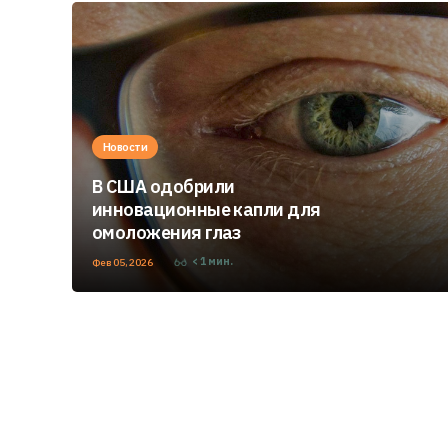
Новости
В США одобрили
инновационные капли для
омоложения глаз
< 1
мин.
Фев 05, 2026