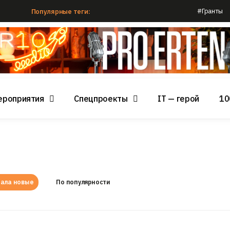
#Гранты
Популярные теги:
ероприятия
Спецпроекты
IT — герой
10
ала новые
По популярности