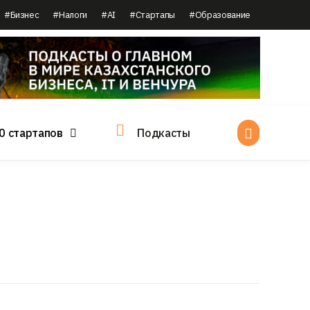
#Бизнес
#Налоги
#AI
#Стартапы
#Образование
0 стартапов
Подкасты