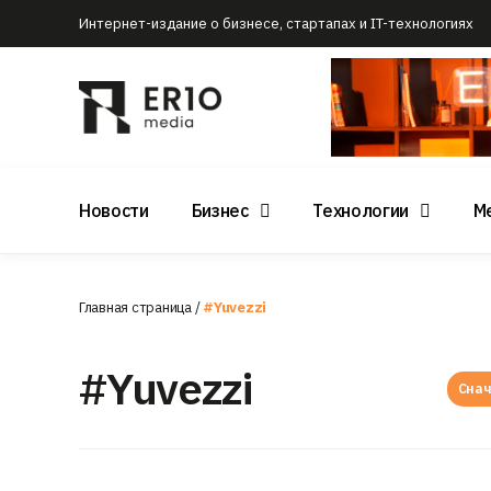
Интернет-издание о бизнесе, стартапах и IT-технологиях
Новости
Бизнес
Технологии
М
Главная страница
/
#Yuvezzi
#Yuvezzi
Снач