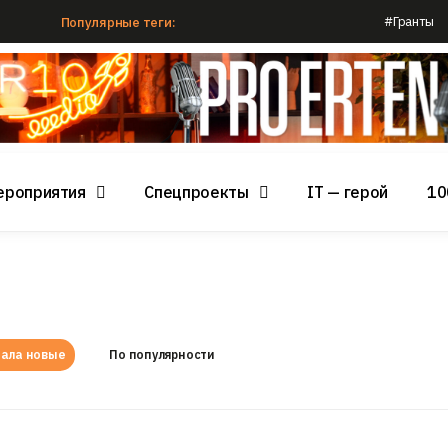
#Гранты
Популярные теги:
ероприятия
Спецпроекты
IT — герой
10
ала новые
По популярности