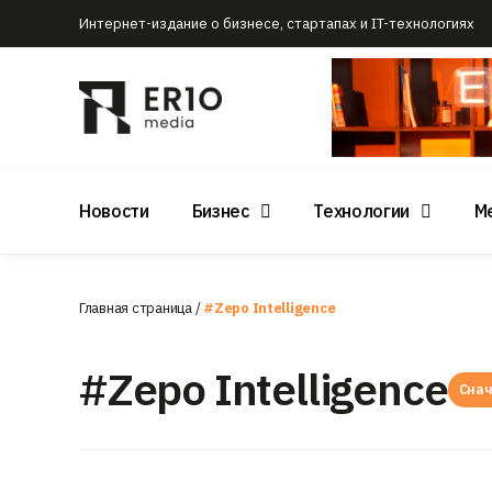
Интернет-издание о бизнесе, стартапах и IT-технологиях
Новости
Бизнес
Технологии
М
Главная страница
/
#Zepo Intelligence
#Zepo Intelligence
Снач