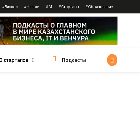
#Бизнес
#Налоги
#AI
#Стартапы
#Образование
0 стартапов
Подкасты