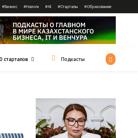
#Бизнес
#Налоги
#AI
#Стартапы
#Образование
0 стартапов
Подкасты