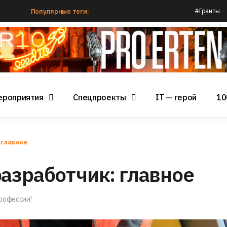
#Гранты
Популярные теги:
ероприятия
Спецпроекты
IT — герой
10
 главное
азработчик: главное
рофессии!