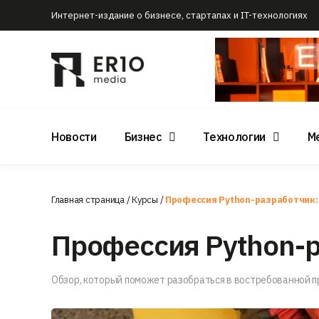
Интернет-издание о бизнесе, стартапах и IT-технологиях
Новости
Бизнес
Технологии
М
Главная страница
/
Курсы
/
Профессия Python-разработчик:
Профессия Python-р
Обзор, который поможет разобраться в востребованной п