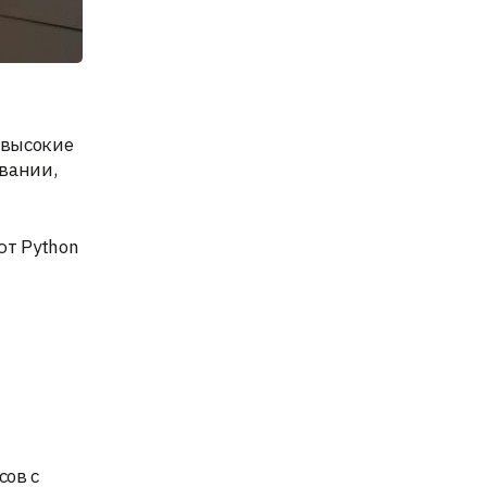
 высокие
овании,
ют Python
сов с