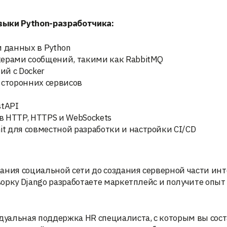
авыки
Python-разработчика:
 данных в Python
окерами сообщений, такими как RabbitMQ
й с Docker
I сторонних сервисов
stAPI
 HTTP, HTTPS и WebSockets
t для совместной разработки и настройки CI/CD
здания социальной сети до создания серверной части ин
орку Django разработаете маркетплейс и получите опыт
дуальная поддержка HR специалиста, с которым вы сос