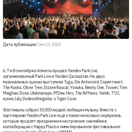
Дата публикации:
Сен 13, 2024
6, 7 и 8 сентября в Алматы прошел Yandex Park Live,
организованный Park Live и Yandex Qazaqstan. На двух
музыкальных сценах выступили Tygа, Die Antwoord, Скриптонит,
The Kooks, Oliver Tree, Dizzee Rascal, Yonaka, Ninety One, Truwer, Tom
Meighan, Dose, Ulukmanapo, M’Dee, Hiro, The Kiffness, Yenlik, T’OI,
кухня, Liily, Dudeontheguitar
и
Tiger Cave.
Фестиваль собрал 35 000 людей, любящих музыку. Вместе с
партнерами Yandex Park Live подготовил несколько сюрпризов,
которые продлят праздничное настроение: наклейки в
коллаборации с Happy Place и лимитированное фестивальное