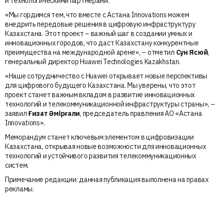
и технологическими партнерами.
«Мы гордимся тем, что вместе с Aстана Innovations можем
внедрить передовые решения в цифровую инфраструктуру
Казахстана. Этот проект – важный шаг в создании умных и
инновационных городов, что даст Казахстану конкурентные
преимущества на международной арене», – отметил
Сун Ясюй
,
генеральный директор Huawei Technologies Kazakhstan.
«Наше сотрудничество с Huawei открывает новые перспективы
для цифрового будущего Казахстана. Мы уверены, что этот
проект станет важным вкладом в развитие инновационных
технологий и телекоммуникационной инфраструктуры страны», –
заявил
Ғизат Әмірғали
, председатель правления АО «Aстана
Innovations».
Меморандум станет ключевым элементом в цифровизации
Казахстана, открывая новые возможности для инновационных
технологий и устойчивого развития телекоммуникационных
систем.
Примечание редакции: данная публикация выполнена на правах
рекламы.