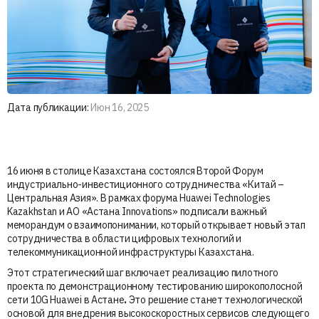
Дата публикации:
Июн 16, 2025
16 июня в столице Казахстана состоялся Второй Форум
индустриально-инвестиционного сотрудничества «Китай –
Центральная Азия». В рамках форума Huawei Technologies
Kazakhstan и АО «Aстана Innovations» подписали важный
меморандум о взаимопонимании, который открывает новый этап
сотрудничества в области цифровых технологий и
телекоммуникационной инфраструктуры Казахстана.
Этот стратегический шаг включает реализацию пилотного
проекта по демонстрационному тестированию широкополосной
сети 10G Huawei в Астане
.
Это решение станет технологической
основой для внедрения высокоскоростных сервисов следующего