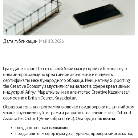
Дата публикации:
Май 13, 2026
Граждане стран Центральной Азии смогут пройти бесплатную
онлайн-программу по креативной экономике и получить
сертификаты международного образца. Инициативу Supporting
the Creative Economy запустили специалист в сфере креативных
индустрий Айгул Мараткызы и ее агентство Creative Kazakhstan
совместно с British Council Kazakhstan.
Образовательная программа включает видеоуроки на английском
языке с русскими субтитрами и разработана совместно с Cultural
Associates Oxford (Великобритания). Она будет
полезна
:
государственным служащим,
представитеям сфер культуры, туризма, предпринимательства,