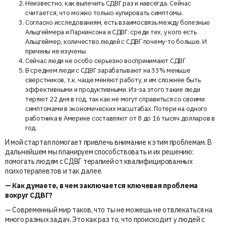
Неизвестно, как вылечить СДВГ раз и навсегда. Сейчас
считается, что можно только купировать симптомы.
Согласно исследованиям, есть взаимосвязь между болезнью
Альцгеймера и Паркинсона и СДВГ: среди тех, у кого есть
Альцгеймер, количество людей с СДВГ почему-то больше. И
причины не изучены.
Сейчас люди не особо серьезно воспринимают СДВГ
В среднем люди с СДВГ зарабатывают на 33% меньше
сверстников, т.к. чаще меняют работу, и им сложнее быть
эффективными и продуктивными. Из-за этого такие люди
теряют 22 дня в год, так как не могут справиться со своими
симптомами в экономических масштабах. Потери на одного
работника в Америке составляют от 8 до 16 тысяч долларов в
год.
И мой стартап помогает привлечь внимание к этим проблемам. В
дальнейшем мы планируем способствовать и их решению:
помогать людям с СДВГ терапией от квалифицированных
психотерапевтов и так далее.
— Как думаете, в чем заключается ключевая проблема
вокруг СДВГ?
— Современный мир таков, что ты не можешь не отвлекаться на
много разных задач. Это как раз то, что происходит у людей с