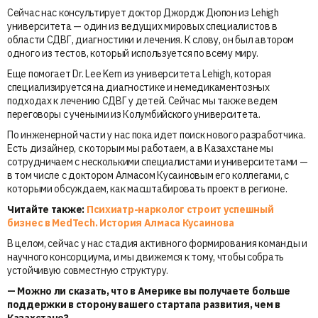
Сейчас нас консультирует доктор Джордж Дюпон из Lehigh
университета — один из ведущих мировых специалистов в
области СДВГ, диагностики и лечения. К слову, он был автором
одного из тестов, который используется по всему миру.
Еще помогает Dr. Lee Kern из университета Lehigh, которая
специализируется на диагностике и немедикаментозных
подходах к лечению СДВГ у детей. Сейчас мы также ведем
переговоры с учеными из Колумбийского университета.
По инженерной части у нас пока идет поиск нового разработчика.
Есть дизайнер, с которым мы работаем, а в Казахстане мы
сотрудничаем с несколькими специалистами и университетами —
в том числе с доктором Алмасом Кусаиновым его коллегами, с
которыми обсуждаем, как масштабировать проект в регионе.
Читайте также:
Психиатр-нарколог строит успешный
бизнес в MedTech. История Алмаса Кусаинова
В целом, сейчас у нас стадия активного формирования команды и
научного консорциума, и мы движемся к тому, чтобы собрать
устойчивую совместную структуру.
— Можно ли сказать, что в Америке вы получаете больше
поддержки в сторону вашего стартапа развития, чем в
Казахстане?