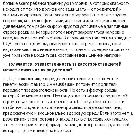
больше всего ребенка травмируют условия, в которых опасность
исходит от тех, кто должен его защищать — от родителей и
значимых взрослых. Если поведение взрослых непредсказуемо,
сопровождается конфликтами, агрессией или эмоциональным
давлением, то у ребенка формируются устойчивые адаптивные
стресс-реакции, которые потом могут закрепляться на уровне
поведения и нервной системы. К слову, часто говорят, что люди с
СДВГ могут по-другому реагировать на стресс — иногда они
выдерживают его внешне лучше, потому что их нервная система
уже привыкла находиться в состоянии повышенной нагрузки.
— Получается, ответственность за расстройства детей
может лежать на их родителях?
— Да, к сожалению, в определенной степени это так. Есть и
генетический фактор. Он неизбежен, потому что родители
передают предрасположенности. Но есть и фактор среды,
который не менее важен. Поэтому ответственность родителей
огромна: важно не только обеспечить базовую безопасность и
стабильность, но и создать внутри семьи поддерживающую,
предсказуемую и эмоционально здоровую среду. Если этого нет, а
ребенок при этом постоянно находится в стрессовых ситуациях,
это может привести к формированию долгосрочных трудностей,
которые потом влияют на всю жизнь.