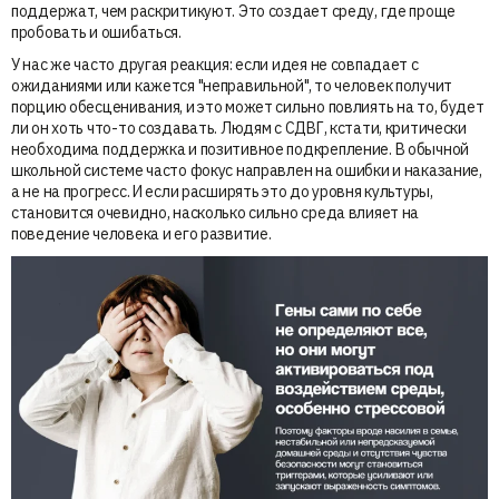
поддержат, чем раскритикуют. Это создает среду, где проще
пробовать и ошибаться.
У нас же часто другая реакция: если идея не совпадает с
ожиданиями или кажется "неправильной", то человек получит
порцию обесценивания, и это может сильно повлиять на то, будет
ли он хоть что-то создавать. Людям с СДВГ, кстати, критически
необходима поддержка и позитивное подкрепление. В обычной
школьной системе часто фокус направлен на ошибки и наказание,
а не на прогресс. И если расширять это до уровня культуры,
становится очевидно, насколько сильно среда влияет на
поведение человека и его развитие.