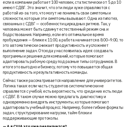
если в компании работает 100 человек, статистически от 5 до 10
имеют СДВГ. Это значит, что эти люди хуже справляются с
работой из-за того, что могут не понимать свои симптомы и
сложности, которые эти симптомы вызывают. Одна из гипотез,
связанных с СДВГ — особенности циркадных ритмов. Так, у
человека может быть сдвинут естественный режим сна и
бодрствования. Например, если его оптимальное время
пробуждения — ближе к 11:00, а работа начинается в 8:00–9:00, то
это автоматически снижает продуктивность и усложняет
выполнение задач. Отсюда у нас появилась идея: создавать
программы и решения для компаний, которые помогают
адаптировать рабочую среду под разные типы сотрудников. В
итоге это выгодно и бизнесу, потому что повышается общая
продуктивность и результативность команды.
Сейчас также рассматривается направление для университетов.
Логика такая: если часть студентов систематически не
справляется с учебой, есть вероятность, что среди них есть люди
с СДВГ. В таком случае можно предлагать диагностику и
одновременно внедрять инструменты, которые помогают
адаптировать учебный процесс. Например, более гибкие форматы
задач, структурирование нагрузки, тайм-блоки и
поддерживающие протоколы.
— А в США это уже реализуется?