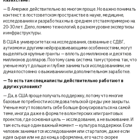
— В Америке действительно во многом проще. Но важно понимать
контекст: в постсоветском пространстве в науке, медицине,
исследованиях и разработках мы в среднем отстаем примерно на
20-30 лет. Дело, помимо технологий, в разном уровне экспертизы
и инфраструктуры.
В США в университетах на исследования, связанные с СДВГ,
аутизмом и другими нейроразвивающими особенностями, могут
выделяться крупные гранты — вплоть до миллионов и десятков
миллионов долларов. Поэтому сама система там устроена так, что
ученые могут дольше и глубже заниматься исследованиями, не
думая постоянно о выживании или дополнительном заработке.
— То есть там специалисты действительно работают в
других условиях?
— Да, в США проще получать поддержку, потому что многие
базовые потребности исследовательской среды уже закрыты.
Ученые могут позволить себе больше фокусироваться на самой
теме, иногда даже в формате волонтерских или грантовых
проектов, где основная цель — исследование, а не выживание. И
там есть еще один важный момент — культура поддержки. Если
человек занимается исследованием или стартапом, даже если
идея сырая или не до конца оформлена, его часто скорее