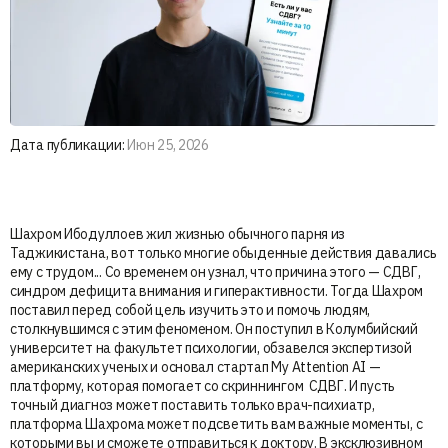
Дата публикации:
Июн 25, 2026
Шахром Ибодуллоев жил жизнью обычного парня из
Таджикистана, вот только многие обыденные действия давались
ему с трудом... Со временем он узнал, что причина этого — СДВГ,
синдром дефицита внимания и гиперактивности. Тогда Шахром
поставил перед собой цель изучить это и помочь людям,
столкнувшимся с этим феноменом. Он поступил в Колумбийский
университет на факультет психологии, обзавелся экспертизой
американских ученых и основал стартап My Attention AI —
платформу, которая помогает со скриннингом СДВГ. И пусть
точный диагноз может поставить только врач-психиатр,
платформа Шахрома может подсветить вам важные моменты, с
которыми вы и сможете отправиться к доктору. В эксклюзивном