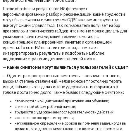
вероятность наличия симптомов СДВГ.
После обработки результатов ИИ формирует
персонализированный разбор и рекомендации: какие трудности
могут быть связаны с симптомами СДВГ и какие инструменты
помогут с ними справляться. Так, пользователь получает набор
протоколов и практических гайдов: что именно можно делать для
управления симптомами, какие техники помогают с
концентрацией, планированием, памятью и организацией
времени. То есть ИИ не ставит диагноз, а помогает
интерпретировать результаты и подобрать наиболее
подходящие стратегии для повседневной жизни.
— Какие симптомы могут выявиться у пользователей с СДВГ?
— Один из распространенных симптомов — невнимательность,
высокая степень отвлечений. Человек может постоянно терять
вещи, забывать о задачах или не удерживать информацию в
голове достаточно долго. Также бывают следующие симптомы:
сложности с концентрацией при чтении или обучении;
сниженный объем рабочей памяти;
трудности с удержанием последовательности действий;
искаженное восприятие времени;
неправильное определение сроков выполнения задач, когда вы
думаете, что дело занимает какое-то количество времени, а