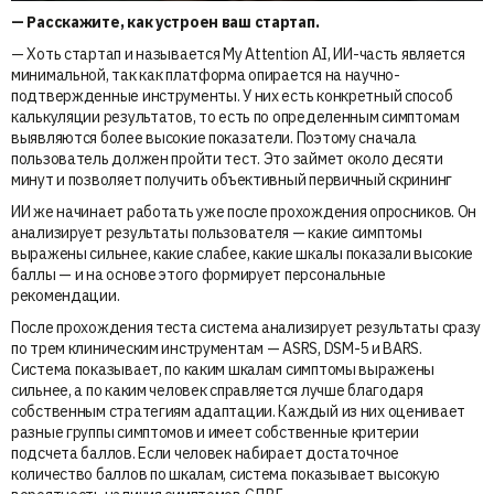
— Расскажите, как устроен ваш стартап.
— Хоть стартап и называется My Attention AI, ИИ-часть является
минимальной, так как платформа опирается на научно-
подтвержденные инструменты. У них есть конкретный способ
калькуляции результатов, то есть по определенным симптомам
выявляются более высокие показатели. Поэтому сначала
пользователь должен пройти тест. Это займет около десяти
минут и позволяет получить объективный первичный скрининг
ИИ же начинает работать уже после прохождения опросников. Он
анализирует результаты пользователя — какие симптомы
выражены сильнее, какие слабее, какие шкалы показали высокие
баллы — и на основе этого формирует персональные
рекомендации.
После прохождения теста система анализирует результаты сразу
по трем клиническим инструментам — ASRS, DSM-5 и BARS.
Система показывает, по каким шкалам симптомы выражены
сильнее, а по каким человек справляется лучше благодаря
собственным стратегиям адаптации. Каждый из них оценивает
разные группы симптомов и имеет собственные критерии
подсчета баллов. Если человек набирает достаточное
количество баллов по шкалам, система показывает высокую