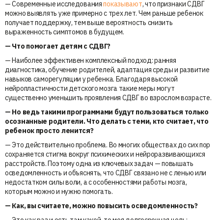
— Современные исследования
показывают
, что признаки СДВГ
можно выявлять уже примерно с трех лет. Чем раньше ребенок
получает поддержку, тем выше вероятность снизить
выраженность симптомов в будущем.
— Что помогает детям с СДВГ?
— Наиболее эффективен комплексный подход: ранняя
диагностика, обучение родителей, адаптация среды и развитие
навыков саморегуляции у ребенка. Благодаря высокой
нейропластичности детского мозга такие меры могут
существенно уменьшить проявления СДВГ во взрослом возрасте.
— Но ведь такими программами будут пользоваться только
осознанные родители. Что делать с теми, кто считает, что
ребенок просто ленится?
— Это действительно проблема. Во многих обществах до сих пор
сохраняется стигма вокруг психических и нейроразвивающихся
расстройств. Поэтому одна из ключевых задач — повышать
осведомленность и объяснять, что СДВГ связано не с ленью или
недостатком силы воли, а с особенностями работы мозга,
которым можно и нужно помогать.
— Как, вы считаете, можно повысить осведомленность?
— Это как раз и есть там какой-то моя долгосрочная цель: