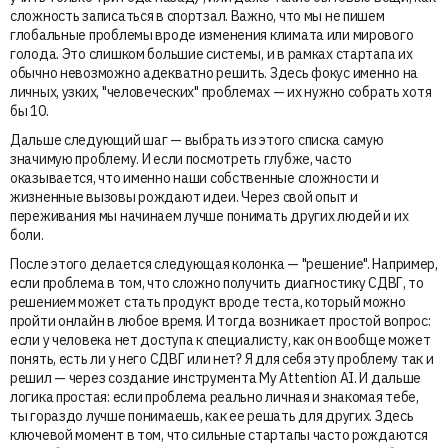
сложность записаться в спортзал. Важно, что мы не пишем
глобальные проблемы вроде изменения климата или мирового
голода. Это слишком большие системы, и в рамках стартапа их
обычно невозможно адекватно решить. Здесь фокус именно на
личных, узких, "человеческих" проблемах — их нужно собрать хотя
бы 10.
Дальше следующий шаг — выбрать из этого списка самую
значимую проблему. И если посмотреть глубже, часто
оказывается, что именно наши собственные сложности и
жизненные вызовы рождают идеи. Через свой опыт и
переживания мы начинаем лучше понимать других людей и их
боли.
После этого делается следующая колонка — "решение". Например,
если проблема в том, что сложно получить диагностику СДВГ, то
решением может стать продукт вроде теста, который можно
пройти онлайн в любое время. И тогда возникает простой вопрос:
если у человека нет доступа к специалисту, как он вообще может
понять, есть ли у него СДВГ или нет? Я для себя эту проблему так и
решил — через создание инструмента My Attention AI. И дальше
логика простая: если проблема реально личная и знакомая тебе,
ты гораздо лучше понимаешь, как ее решать для других. Здесь
ключевой момент в том, что сильные стартапы часто рождаются