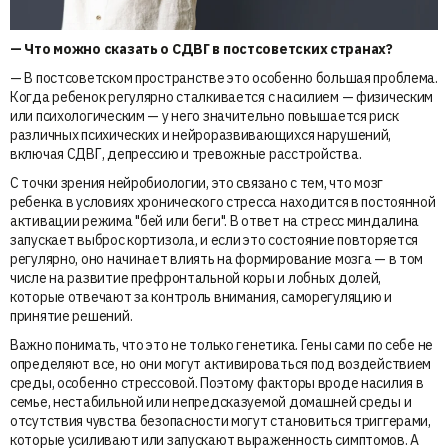
— Что можно сказать о СДВГ в постсоветских странах?
— В постсоветском пространстве это особенно большая проблема.
Когда ребенок регулярно сталкивается с насилием — физическим
или психологическим — у него значительно повышается риск
различных психических и нейроразвивающихся нарушений,
включая СДВГ, депрессию и тревожные расстройства.
С точки зрения нейробиологии, это связано с тем, что мозг
ребенка в условиях хронического стресса находится в постоянной
активации режима "бей или беги". В ответ на стресс миндалина
запускает выброс кортизола, и если это состояние повторяется
регулярно, оно начинает влиять на формирование мозга — в том
числе на развитие префронтальной коры и лобных долей,
которые отвечают за контроль внимания, саморегуляцию и
принятие решений.
Важно понимать, что это не только генетика. Гены сами по себе не
определяют все, но они могут активироваться под воздействием
среды, особенно стрессовой. Поэтому факторы вроде насилия в
семье, нестабильной или непредсказуемой домашней среды и
отсутствия чувства безопасности могут становиться триггерами,
которые усиливают или запускают выраженность симптомов. А