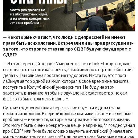
— Некоторые считают, что люди с депрессией не имеют
права быть психологами. Встречали ли вы предрассудки из-
за того, что строите стартап про СДВГ будучи фаундером с
СДВГ?
— Это интересный вопрос. У меня есть пост в LinkedIn про то, как
создавать стартап и как понять, какой именно стартап тебе стоит
делать. Там описана простая методология. И кстати, этот пост
лайкнул автор одной из книг, которая в свое время мне помогла
поступить в Колумбийский университет. Не буду на этом
заострять внимание, чтобы не звучало как хвастовство, но сам
факт: это было для меня важным.
Суть методологии такая: берется лист бумаги и делится на
несколько колонок. В первой колонке мы выписываем все личные
проблемы — именно те, которые нас реально беспокоят в жизни.
Это могут быть очень конкретные вещи: например, "я поздно узнал
про СДВГ", или "мне было сложно выучить английский (я начал его
учить только три года назад)", или даже такие бытовые вещи, как