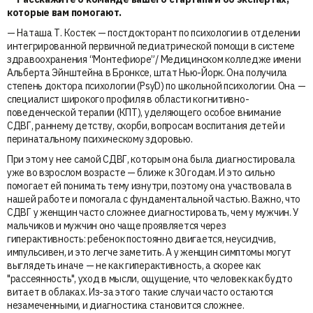
которые вам помогают.
— Наташа Т. Костек — постдокторант по психологии в отделении
интегрированной первичной педиатрической помощи в системе
здравоохранения “Монтефиоре”/ Медицинском колледже имени
Альберта Эйнштейна в Бронксе, штат Нью-Йорк. Она получила
степень доктора психологии (PsyD) по школьной психологии. Она —
специалист широкого профиля в области когнитивно-
поведенческой терапии (КПТ), уделяющего особое внимание
СДВГ, раннему детству, скорби, вопросам воспитания детей и
перинатальному психическому здоровью.
При этом у нее самой СДВГ, которым она была диагностировала
уже во взрослом возрасте — ближе к 30 годам. И это сильно
помогает ей понимать тему изнутри, поэтому она участвовала в
нашей работе и помогала с фундаментальной частью. Важно, что
СДВГ у женщин часто сложнее диагностировать, чем у мужчин. У
мальчиков и мужчин оно чаще проявляется через
гиперактивность: ребенок постоянно двигается, неусидчив,
импульсивен, и это легче заметить. А у женщин симптомы могут
выглядеть иначе — не как гиперактивность, а скорее как
"рассеянность", уход в мысли, ощущение, что человек как будто
витает в облаках. Из-за этого такие случаи часто остаются
незамеченными, и диагностика становится сложнее.