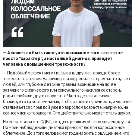
— А может ли быть такое, что понимание того, что это не
просто "характер", а настоящий диагноз, приведет
человека к повышенной тревожности?
— Подобный эффект могут вызывать другие, гораздо более
тяжелые состояния. Например, шизофрения, которая часто пугает
людей, или глубокие детские травмы, возникшие на почве
затяжного физического или сексуального насилия со стороны
родителей или других взрослых. Часто детская психика
блокирует эти воспоминания, чтобы защитить личность, и человек
сталкивается с правдой уже во взрослом возрасте, например, на
сеансе у психотерапевта. Это действительно может стать шоком.
Но если говорить о СДВГ, то здесь реакция обычно совсем другая.
По моим наблюдениям, диагноз приносит людям колоссальное
облегчение. До этого человек мог годами жить с ощущением, что