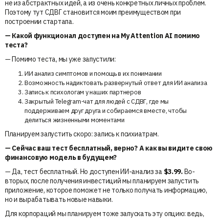
не из абстрактных идей, а из очень конкретных личных проблем.
Поэтому тут СДВГ становится моим преимуществом при
построении стартапа.
— Какой функционал доступен на My Attention AI помимо
теста?
— Помимо теста, мы уже запустили:
ИИ анализ симптомов и помощь в их понимании
Возможность надиктовать развернутый ответ для ИИ анализа
Запись к психологам у наших партнеров
Закрытый Telegram-чат для людей с СДВГ, где мы
поддерживаем друг друга и собираемся вместе, чтобы
делиться жизненными моментами
Планируем запустить скоро: запись к психиатрам.
— Сейчас ваш тест бесплатный, верно? А как вы видите свою
финансовую модель в будущем?
— Да, тест бесплатный. Но доступен ИИ-анализ за
$3.99.
Во-
вторых, после получения инвестиций мы планируем запустить
приложение, которое поможет не только получать информацию,
но и вырабатывать новые навыки.
Для корпораций мы планируем тоже запускать эту опцию: ведь,