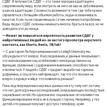
СДВГ. И получается, СДВГ — это такая хорошая адаптация к
современному миру, если смотреть на него не как на заболевание,
а как на адаптацию. Сложность возникает в том, где тебе нужно
справляться с большим объемом работы, задач и заканчивать
начатое. Если ты не справляешься с этим, начинаются проблемы.
Ведь люди с СДВГ склонны начинать многое, браться за все, но не
доводить это до конца.
— Может ли повыситься вероятность развития СДВГ у
нейротипичных людей из-за частого просмотра короткого
контента, как Shorts, Reels, TikTok?
— С доктором Ли Керн американского Lehigh University мы
обсуждали этот вопрос. И исследования, и данные показывают,
что использование соцсетей влияют непосредственно на
функции, связанные с удержанием внимания, способностью не
отвлекаться. У людей с СДВГ страдает выработка гормона
дофамина, а соцсети к ней приводят, так что это похоже на
вопрос о курице и яйце: что появилось раньше?
Пока подтвержденных научных данных на эту тему нет, потому
что нет долгосрочных исследований, показывающих последствия
социальных сетей. Но однозначно: социальные сети влияют на
функционирование мозга не в лучшую сторону. Например, у тех
детей, кто раньше получает доступ к телефону, хуже