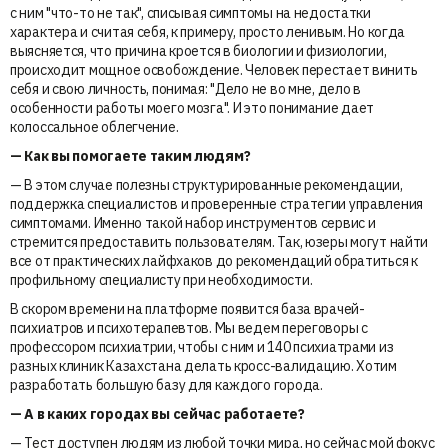
с ним "что-то не так", списывая симптомы на недостатки
характера и считая себя, к примеру, просто ленивым. Но когда
выясняется, что причина кроется в биологии и физиологии,
происходит мощное освобождение. Человек перестает винить
себя и свою личность, понимая: "Дело не во мне, дело в
особенности работы моего мозга". И это понимание дает
колоссальное облегчение.
— Как вы помогаете таким людям?
— В этом случае полезны структурированные рекомендации,
поддержка специалистов и проверенные стратегии управления
симптомами. Именно такой набор инструментов сервис и
стремится предоставить пользователям. Так, юзеры могут найти
все от практических лайфхаков до рекомендаций обратиться к
профильному специалисту при необходимости.
В скором времени на платформе появится база врачей-
психиатров и психотерапевтов. Мы ведем переговоры с
профессором психиатрии, чтобы с ним и 140 психиатрами из
разных клиник Казахстана делать кросс-валидацию. Хотим
разработать большую базу для каждого города.
— А в каких городах вы сейчас работаете?
— Тест доступен людям из любой точки мира, но сейчас мой фокус