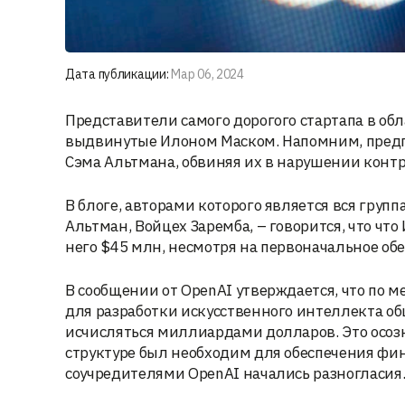
Дата публикации:
Мар 06, 2024
Представители самого дорогого стартапа в об
выдвинутые Илоном Маском. Напомним, предпр
Сэма Альтмана, обвиняя их в нарушении контр
В блоге, авторами которого является вся груп
Альтман, Войцех Заремба, – говорится, что чт
него $45 млн, несмотря на первоначальное о
В сообщении от OpenAI утверждается, что по 
для разработки искусственного интеллекта общ
исчисляться миллиардами долларов. Это осоз
структуре был необходим для обеспечения фи
соучредителями OpenAI начались разногласия