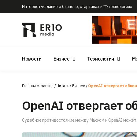
Интернет-издание о бизнесе, стартапах и IT-технологиях
Новости
Бизнес
Технологии
М
Главная страница
/
Читать
/
Бизнес
/
OpenAI отвергает обви
OpenAI отвергает о
Судебное противостояние между Маском и OpenAI может 