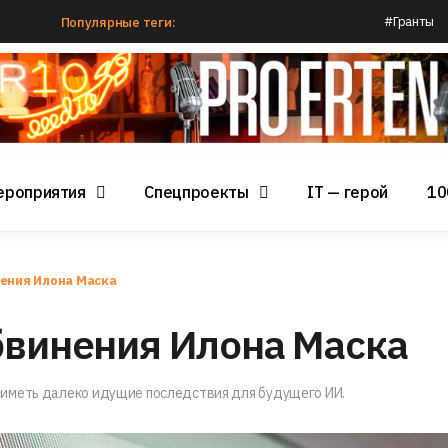
#Гранты
Популярные теги:
ероприятия
Спецпроекты
IT — герой
10
нения Илона Маска
бвинения Илона Маска
иметь далеко идущие последствия для будущего ИИ.