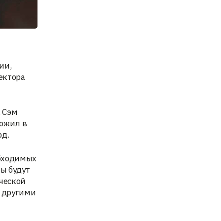
ии,
ектора
, Сэм
ложил в
рд.
обходимых
ты будут
ческой
и другими