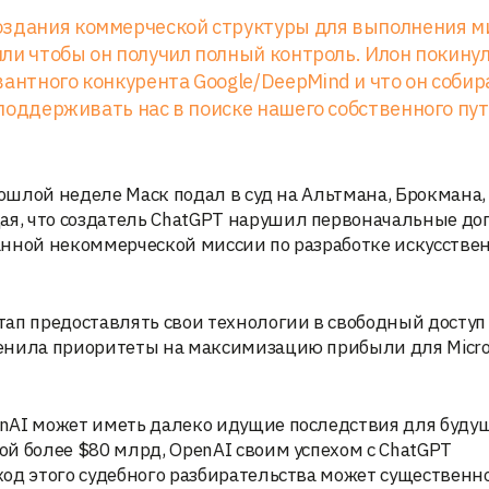
оздания коммерческой структуры для выполнения м
 или чтобы он получил полный контроль. Илон покину
вантного конкурента Google/DeepMind и что он собир
т поддерживать нас в поиске нашего собственного пут
рошлой неделе Маск подал в суд на Альтмана, Брокмана,
я, что создатель ChatGPT нарушил первоначальные до
анной некоммерческой миссии по разработке искусстве
ап предоставлять свои технологии в свободный доступ
енила приоритеты на максимизацию прибыли для Micros
nAI может иметь далеко идущие последствия для будущ
й более $80 млрд, OpenAI своим успехом с ChatGPT
од этого судебного разбирательства может существенн