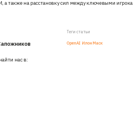
И, а также на расстановку сил между ключевыми игрок
Теги статьи
Сапожников
OpenAI
Илон Маск
найти нас в: