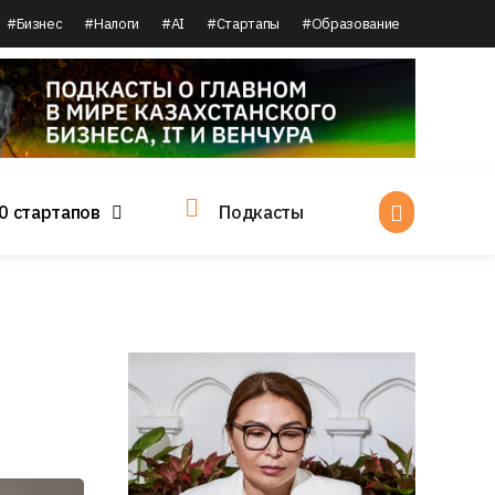
#Бизнес
#Налоги
#AI
#Стартапы
#Образование
0 стартапов
Подкасты