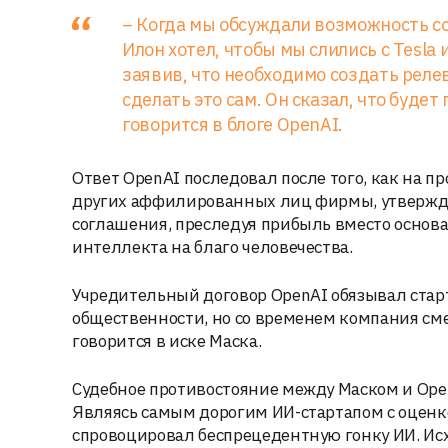
– Когда мы обсуждали возможность с
Илон хотел, чтобы мы слились с Tesla
заявив, что необходимо создать реле
сделать это сам. Он сказал, что буде
говорится в блоге OpenAI.
Ответ OpenAI последовал после того, как на п
других аффилированных лиц фирмы, утвержда
соглашения, преследуя прибыль вместо основ
интеллекта на благо человечества.
Учредительный договор OpenAI обязывал старт
общественности, но со временем компания см
говорится в иске Маска.
Судебное противостояние между Маском и Ope
Являясь самым дорогим ИИ-стартапом с оценко
спровоцировал беспрецедентную гонку ИИ. Исх