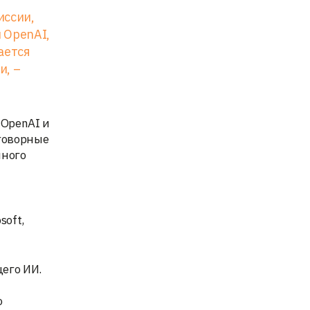
иссии,
л OpenAI,
ается
и, –
 OpenAI и
говорные
нного
oft,
его ИИ.
о