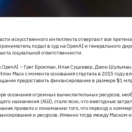
ласти искусственного интеллекта отвергают все претенз
иниматель подал в суд на OpenAI и генерального дир
акта социальной ответственности.
па OpenAI – Грег Брокман, Илья Суцкевер, Джон Шульман
о Илон Маск с момента основания стартапа в 2015 году в
бещание предоставить финансирование в размере $1 мл
мере осознания огромных вычислительных ресурсов, не
его назначения (AGI), стало ясно, что ежегодные затра
нание привело к пониманию того, что переход к коммер
нансирования и ресурсов. Именно тогда между Маском 
.