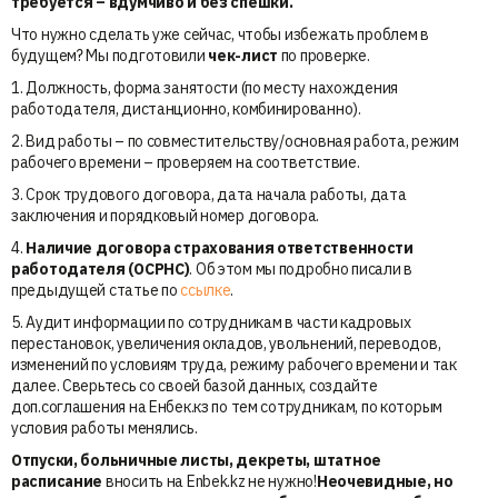
требуется – вдумчиво и без спешки.
Что нужно сделать уже сейчас, чтобы избежать проблем в
будущем? Мы подготовили
чек-лист
по проверке.
1. Должность, форма занятости (по месту нахождения
работодателя, дистанционно, комбинированно).
2. Вид работы – по совместительству/основная работа, режим
рабочего времени – проверяем на соответствие.
3. Срок трудового договора, дата начала работы, дата
заключения и порядковый номер договора.
4.
Наличие договора страхования ответственности
работодателя (ОСРНС)
. Об этом мы подробно писали в
предыдущей статье по
ссылке
.
5. Аудит информации по сотрудникам в части кадровых
перестановок, увеличения окладов, увольнений, переводов,
изменений по условиям труда, режиму рабочего времени и так
далее. Сверьтесь со своей базой данных, создайте
доп.соглашения на Енбек.кз по тем сотрудникам, по которым
условия работы менялись.
Отпуски, больничные листы, декреты, штатное
расписание
вносить на Enbek.kz не нужно!
Неочевидные, но