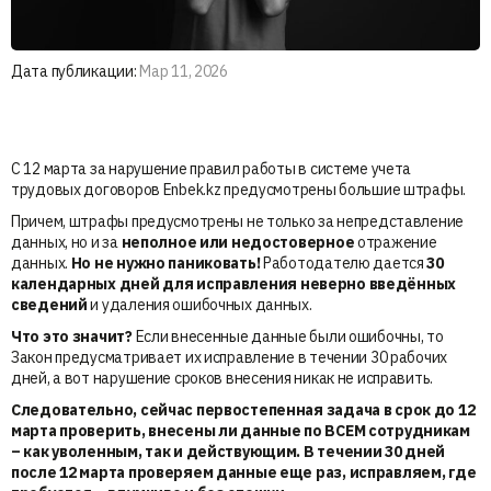
Дата публикации:
Мар 11, 2026
С 12 марта за нарушение правил работы в системе учета
трудовых договоров Enbek.kz предусмотрены большие штрафы.
Причем, штрафы предусмотрены не только за непредставление
данных, но и за
неполное или недостоверное
отражение
данных.
Но не нужно паниковать!
Работодателю дается
30
календарных дней
для исправления неверно введённых
сведений
и удаления ошибочных данных.
Что это значит?
Если внесенные данные были ошибочны, то
Закон предусматривает их исправление в течении 30 рабочих
дней, а вот нарушение сроков внесения никак не исправить.
Следовательно, сейчас первостепенная задача в срок до 12
марта проверить, внесены ли данные по ВСЕМ сотрудникам
– как уволенным, так и действующим. В течении 30 дней
после 12 марта проверяем данные еще раз, исправляем, где