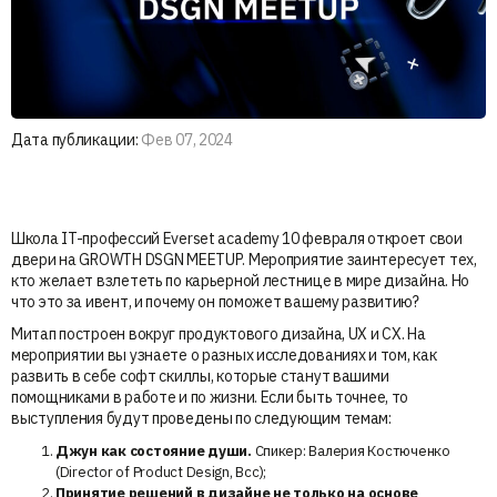
Дата публикации:
Фев 07, 2024
Школа IT-профессий Everset academy 10 февраля откроет свои
двери на GROWTH DSGN MEETUP. Мероприятие заинтересует тех,
кто желает взлететь по карьерной лестнице в мире дизайна. Но
что это за ивент, и почему он поможет вашему развитию?
Митап построен вокруг продуктового дизайна, UX и CX. На
мероприятии вы узнаете о разных исследованиях и том, как
развить в себе софт скиллы, которые станут вашими
помощниками в работе и по жизни. Если быть точнее, то
выступления будут проведены по следующим темам:
Джун как состояние души.
Спикер: Валерия Костюченко
(Director of Product Design, Bcc);
Принятие решений в дизайне не только на основе