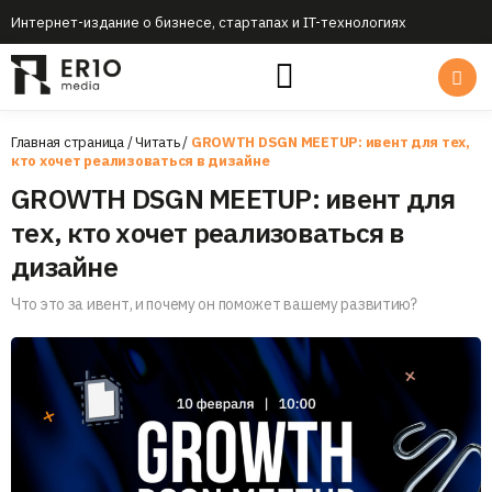
Интернет-издание о бизнесе, стартапах и IT-технологиях
Главная страница
/
Читать
/
GROWTH DSGN MEETUP: ивент для тех,
кто хочет реализоваться в дизайне
GROWTH DSGN MEETUP: ивент для
тех, кто хочет реализоваться в
дизайне
Что это за ивент, и почему он поможет вашему развитию?