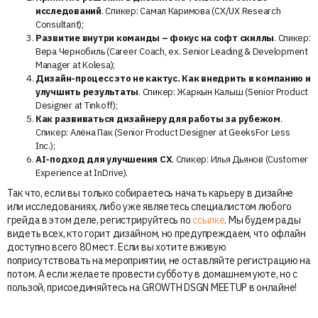
исследований
. Спикер: Самал Каримова (CX/UX Research
Consultant);
Развитие внутри команды – фокус на софт скиллы
. Спикер:
Вера Чернобиль (Career Coach, ex. Senior Leading & Development
Manager at Kolesa);
Дизайн-процесс это не кактус. Как внедрить в компанию и
улучшить результаты
. Спикер: Жаркын Калыш (Senior Product
Designer at Tinkoff);
Как развиваться дизайнеру для работы за рубежом
.
Спикер: Алёна Пак (Senior Product Designer at GeeksFor Less
Inc.);
AI-подход для улучшения CX
. Спикер: Илья Дьянов (Customer
Experience at InDrive).
Так что, если вы только собираетесь начать карьеру в дизайне
или исследованиях, либо уже являетесь специалистом любого
грейда в этом деле, регистрируйтесь по
ссылке
. Мы будем рады
видеть всех, кто горит дизайном, но предупреждаем, что офлайн
доступно всего 80 мест. Если вы хотите вживую
поприсутствовать на мероприятии, не оставляйте регистрацию на
потом. А если желаете провести субботу в домашнем уюте, но с
пользой, присоединяйтесь на GROWTH DSGN MEETUP в онлайне!