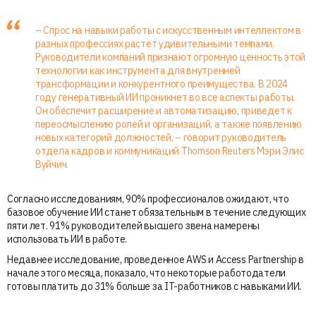
– Спрос на навыки работы с искусственным интеллектом в
разных профессиях растет удивительными темпами.
Руководители компаний признают огромную ценность этой
технологии как инструмента для внутренней
трансформации и конкурентного преимущества. В 2024
году генеративный ИИ проникнет во все аспекты работы.
Он обеспечит расширение и автоматизацию, приведет к
переосмыслению ролей и организаций, а также появлению
новых категорий должностей, – говорит руководитель
отдела кадров и коммуникаций Thomson Reuters Мэри Элис
Вуйчич.
Согласно исследованиям, 90% профессионалов ожидают, что
базовое обучение ИИ станет обязательным в течение следующих
пяти лет. 91% руководителей высшего звена намерены
использовать ИИ в работе.
Недавнее исследование, проведенное AWS и Access Partnership в
начале этого месяца, показало, что некоторые работодатели
готовы платить до 31% больше за IT-работников с навыками ИИ.