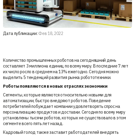
Дата публикации:
Фев 18, 2022
Количество промышленных роботов на сегодняшний день
составляет 3 миллиона единиц по всему миру. В последние 7 лет
их число росло в среднем на 13% ежегодно. Сегодня можно
выделить 5 тенденций развития рынка робототехники.
Роботы появляются в новых отраслях экономики
Сегменты, которые являются относительно новыми для
автоматизации, быстро внедряют роботов. Поведение
потребителей побуждает компании удовлетворять спрос на
персонализацию продуктов и доставки. Сегодня по всему миру
установлены тысячи роботов, которых не существовало в этом
сегменте всего пять лет назад.
Кадровый голод также заставит работодателей внедрять