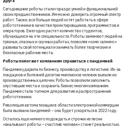
друга
Сегодняшние роботы стали гораздо умней и функциональней
своих предшественников. Им можно доверить огромный спектр
работ. Также, все больше людей хотят работать в сфере
робототехники в качестве проектировщиков, программистов и
операторов. Ежегодно растет количество студентов,
обучающихся на эти специальности. Роботы заменяют людей на
грязных, опасных и скучных работах, позволяя «хомо сапиенс»
развивать свой потенциал и занимать более творческие и
безопасные рабочие места.
Роботы помогают компаниям справиться с пандемией
Пандемия ударила по бизнесу, производству и логистике. Из-за
локдаунов и болезней десятки миллионов человек выпали из
производственных цепочек. Роботы позволили заполнить
опустевшие места и сохранить бизнес многим компаниям.
Пандемия стала толчком для развития и распространения
робототехники.
Революция автоматизации в области электронной коммерции
была вызвана пандемией – она будет ускоряться в 2022 году.
Осталось еще немного подождать и строчки из песни
«вкалывают роботы – счастлив человек» станет реальностью.