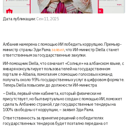
Дата публикации:
Сен 11, 2025
Албания намерена с помощью ИИ победить коррупцию. Премьер-
министр страны Эди Рама
заявил
, что ИИ-министр Diella станет
ответственным за государственные закупки.
ИИ-помощник Diella, что означает «Солнце» на албанском языке, с
января консультирует пользователей на государственном
портале e-Albania, помогая им с помощью голосовых команд
получать около 95% государственных услуг в цифровом формате.
Теперь Diella повысили до должности ИИ-министра
– Diella, первый член кабинета, который физически не
присутствует, но был виртуально создан с помощью ИИ, поможет
сделать Албанию страной, где государственные тендеры на
100% свободны от коррупции, – заявил Эди Рама.
Ответственность за принятие решений о победителях
государственных тендеров будет поэтапно передана от