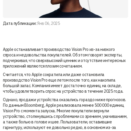
Дата публикации:
Янв 06, 2025
Apple останавливает производство Vision Pro из-за низкого
спроса и недовольства покупателей. Об этом говорят эксперты,
подчеркивая, что сверхвысокий ценник и отсутствие интересных
приложений являются плохим сочетанием.
Считается, что Apple сократила или даже остановила
производство Vision Pro еще летом после того, как накопила
большой запас. Компания имеет достаточно единиц на складе,
чтобы удовлетворить спрос на устройство в течение 2025 года.
Однако, продажи устройства оказались гораздо ниже прогнозов.
По данным Bloomberg, Apple реализовала менее 500 000 единиц
Vision Pro с момента запуска. Многие покупатели вернули
устройство, столкнувшись с проблемами со зрением, укачиванием,
а также болью в голове и шее. Пользователи, оставившие
гарнитуру, используют ее довольно редко, в основном из-за