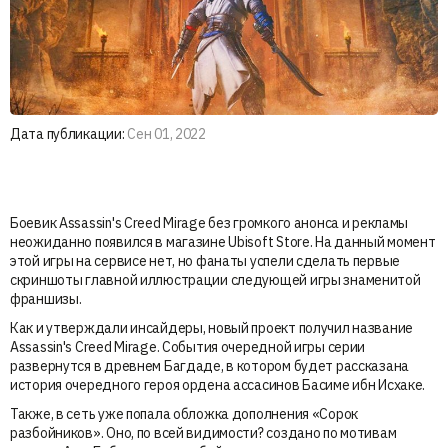
Дата публикации:
Сен 01, 2022
Боевик Assassin's Creed Mirage без громкого анонса и рекламы
неожиданно появился в магазине Ubisoft Store. На данный момент
этой игры на сервисе нет, но фанаты успели сделать первые
скриншоты главной иллюстрации следующей игры знаменитой
франшизы.
Как и утверждали инсайдеры, новый проект получил название
Assassin's Creed Mirage. События очередной игры серии
развернутся в древнем Багдаде, в котором будет рассказана
история очередного героя ордена ассасинов Басиме ибн Исхаке.
Также, в сеть уже попала обложка дополнения «Сорок
разбойников». Оно, по всей видимости? создано по мотивам