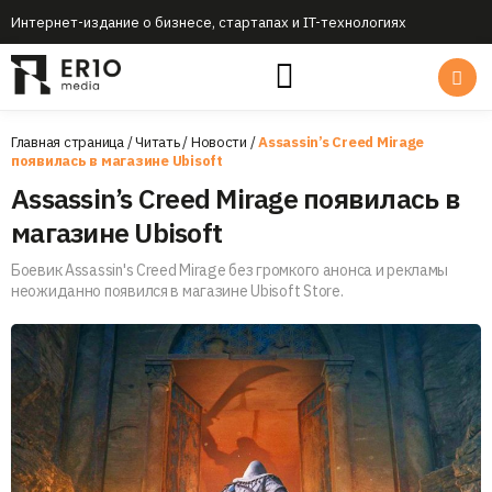
Интернет-издание о бизнесе, стартапах и IT-технологиях
Главная страница
/
Читать
/
Новости
/
Assassin’s Creed Mirage
появилась в магазине Ubisoft
Assassin’s Creed Mirage появилась в
магазине Ubisoft
Боевик Assassin's Creed Mirage без громкого анонса и рекламы
неожиданно появился в магазине Ubisoft Store.