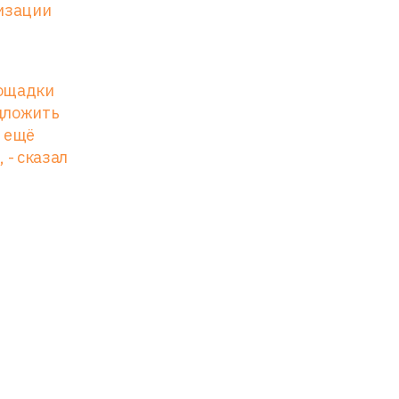
лизации
лощадки
едложить
ь ещё
 - сказал