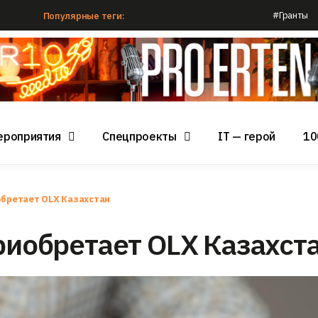
#Гранты
Популярные теги:
ероприятия
Спецпроекты
IT — герой
10
обретает OLX Казахстан
приобретает OLX Казахст