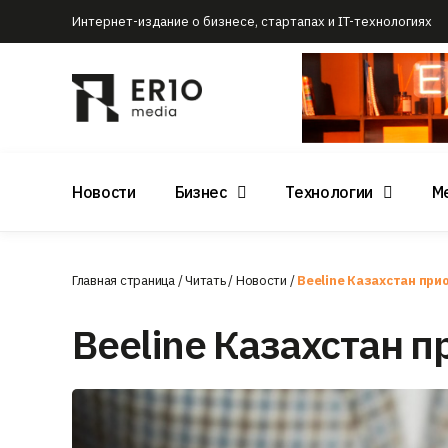
Интернет-издание о бизнесе, стартапах и IT-технологиях
Новости
Бизнес
Технологии
М
Главная страница
/
Читать
/
Новости
/
Beeline Казахстан при
Beeline Казахстан 