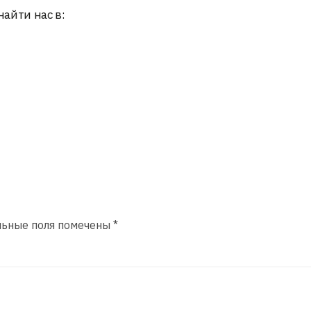
найти нас в:
льные поля помечены
*