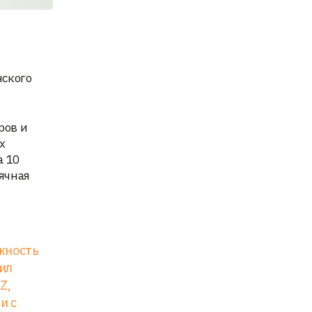
нского
ров и
х
а 10
ячная
жность
ил
Z,
и с