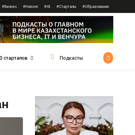
#Бизнес
#Налоги
#AI
#Стартапы
#Образование
0 стартапов
Подкасты
ан