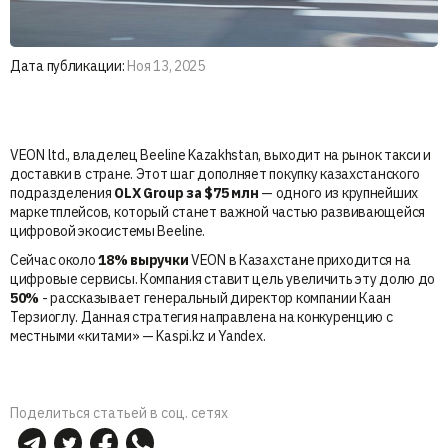
Дата публикации:
Ноя 13, 2025
VEON ltd., владелец Beeline Kazakhstan, выходит на рынок такси и
доставки в стране. Этот шаг дополняет покупку казахстанского
подразделения
OLX Group за $75 млн
— одного из крупнейших
маркетплейсов, который станет важной частью развивающейся
цифровой экосистемы Beeline.
Сейчас около
18% выручки
VEON в Казахстане приходится на
цифровые сервисы. Компания ставит цель увеличить эту долю до
50%
- рассказывает генеральный директор компании Каан
Терзиоглу. Данная стратегия направлена на конкуренцию с
местными «китами» — Kaspi.kz и Yandex.
Поделиться статьей в соц. сетях