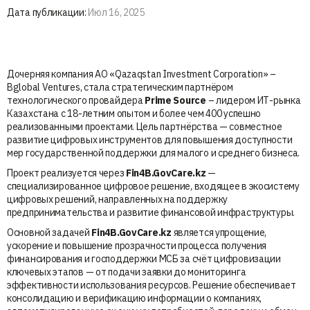
Дата публикации:
Июл 16, 2025
Дочерняя компания АО «Qazaqstan Investment Corporation» –
Bglobal Ventures, стала стратегическим партнёром
технологического провайдера
Prime Source
– лидером ИТ-рынка
Казахстана с 18-летним опытом и более чем 400 успешно
реализованными проектами. Цель партнёрства — совместное
развитие цифровых инструментов для повышения доступности
мер государственной поддержки для малого и среднего бизнеса.
Проект реализуется через
Fin4B.GovCare.kz
—
специализированное цифровое решение, входящее в экосистему
цифровых решений, направленных на поддержку
предпринимательства и развитие финансовой инфраструктуры.
Основной задачей
Fin4B.GovCare.kz
является упрощение,
ускорение и повышение прозрачности процесса получения
финансирования и господдержки МСБ за счёт цифровизации
ключевых этапов — от подачи заявки до мониторинга
эффективности использования ресурсов. Решение обеспечивает
консолидацию и верификацию информации о компаниях,