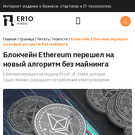
Интернет-издание о бизнесе, стартапах и IT-технологиях
Главная страница
/
Читать
/
Новости
/
Блокчейн Ethereum перешел
на новый алгоритм без майнинга
Блокчейн Ethereum перешел на
новый алгоритм без майнинга
Ethereum перешел на модель Proof-of-Stake, которая
существенно сокращает потребление электроэнергии.