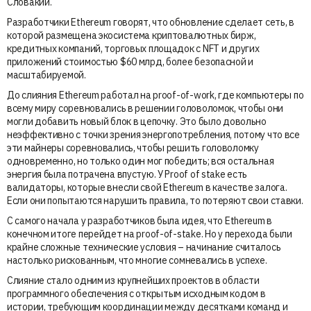
Словакии.
Разработчики Ethereum говорят, что обновление сделает сеть, в
которой размещена экосистема криптовалютных бирж,
кредитных компаний, торговых площадок с NFT и других
приложений стоимостью $60 млрд, более безопасной и
масштабируемой.
До слияния Ethereum работал на proof-of-work, где компьютеры по
всему миру соревновались в решении головоломок, чтобы они
могли добавить новый блок в цепочку. Это было довольно
неэффективно с точки зрения энергопотребления, потому что все
эти майнеры соревновались, чтобы решить головоломку
одновременно, но только один мог победить; вся остальная
энергия была потрачена впустую. У Proof of stake есть
валидаторы, которые внесли свой Ethereum в качестве залога.
Если они попытаются нарушить правила, то потеряют свои ставки.
С самого начала у разработчиков была идея, что Ethereum в
конечном итоге перейдет на proof-of-stake. Но у перехода были
крайне сложные технические условия – начинание считалось
настолько рискованным, что многие сомневались в успехе.
Слияние стало одним из крупнейших проектов в области
программного обеспечения с открытым исходным кодом в
истории, требующим координации между десятками команд и