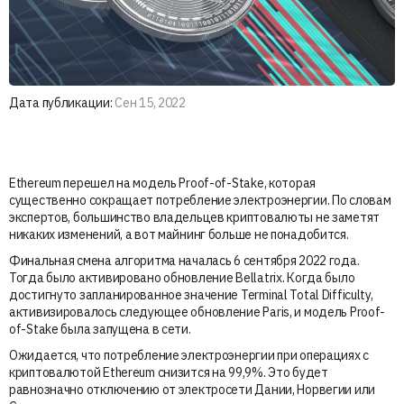
Дата публикации:
Сен 15, 2022
Ethereum перешел на модель Proof-of-Stake, которая
существенно сокращает потребление электроэнергии. По словам
экспертов, большинство владельцев криптовалюты не заметят
никаких изменений, а вот майнинг больше не понадобится.
Финальная смена алгоритма началась 6 сентября 2022 года.
Тогда было активировано обновление Bellatrix. Когда было
достигнуто запланированное значение Terminal Total Difficulty,
активизировалось следующее обновление Paris, и модель Proof-
of-Stake была запущена в сети.
Ожидается, что потребление электроэнергии при операциях с
криптовалютой Ethereum снизится на 99,9%. Это будет
равнозначно отключению от электросети Дании, Норвегии или