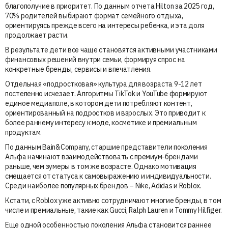
благополучие в приоритет. По данным отчета Hilton за 2025 год,
70% родителей выбирают формат семейного отдыха,
ориентируясь прежде всего на интересы ребенка, и эта доля
продолжает расти.
В результате дети все чаще становятся активными участниками
финансовых решений внутри семьи, формируя спрос на
конкретные бренды, сервисы и впечатления.
Отдельная «подростковая» культура для возраста 9-12 лет
постепенно исчезает. Алгоритмы TikTok и YouTube формируют
единое медиаполе, в котором дети потребляют контент,
ориентированный на подростков и взрослых. Это приводит к
более раннему интересу к моде, косметике и премиальным
продуктам.
По данным Bain&Company, старшие представители поколения
Альфа начинают взаимодействовать с премиум-брендами
раньше, чем зумеры в том же возрасте. Однако мотивация
смещается от статуса к самовыражению и индивидуальности.
Среди наиболее популярных брендов – Nike, Adidas и Roblox.
Кстати, с Roblox уже активно сотрудничают многие бренды, в том
числе и премиальные, такие как Gucci, Ralph Lauren и Tommy Hilfiger.
Еще одной особенностью поколения Альфа становится раннее