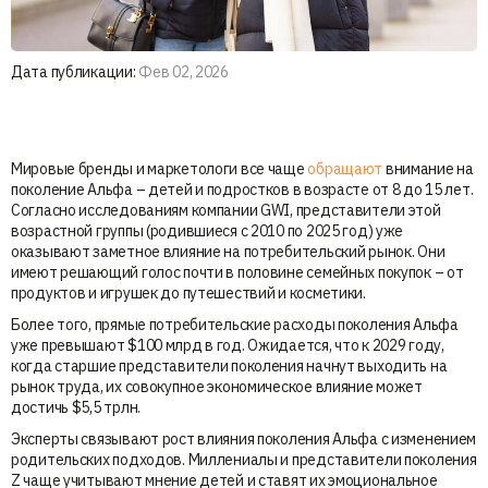
Дата публикации:
Фев 02, 2026
Мировые бренды и маркетологи все чаще
обращают
внимание на
поколение Альфа – детей и подростков в возрасте от 8 до 15 лет.
Согласно исследованиям компании GWI, представители этой
возрастной группы (родившиеся с 2010 по 2025 год) уже
оказывают заметное влияние на потребительский рынок. Они
имеют решающий голос почти в половине семейных покупок – от
продуктов и игрушек до путешествий и косметики.
Более того, прямые потребительские расходы поколения Альфа
уже превышают $100 млрд в год. Ожидается, что к 2029 году,
когда старшие представители поколения начнут выходить на
рынок труда, их совокупное экономическое влияние может
достичь $5,5 трлн.
Эксперты связывают рост влияния поколения Альфа с изменением
родительских подходов. Миллениалы и представители поколения
Z чаще учитывают мнение детей и ставят их эмоциональное