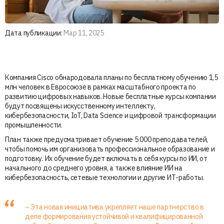
Дата публикации:
Мар 11, 2025
Компания Cisco обнародовала планы по бесплатному обучению 1,5
млн человек в Евросоюзе в рамках масштабного проекта по
развитию цифровых навыков. Новые бесплатные курсы компании
будут посвящены искусственному интеллекту,
кибербезопасности, IoT, Data Science и цифровой трансформации
промышленности.
План также предусматривает обучение 5 000 преподавателей,
чтобы помочь им организовать профессиональное образование и
подготовку. Их обучение будет включать в себя курсы по ИИ, от
начального до среднего уровня, а также влияние ИИ на
кибербезопасность, сетевые технологии и другие ИТ-работы.
– Эта новая инициатива укрепляет наше партнерство в
деле формирования устойчивой и квалифицированной