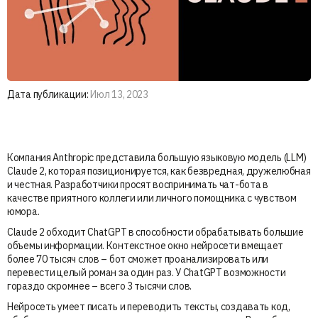
Дата публикации:
Июл 13, 2023
Компания Anthropic представила большую языковую модель (LLM)
Claude 2, которая позиционируется, как безвредная, дружелюбная
и честная. Разработчики просят воспринимать чат-бота в
качестве приятного коллеги или личного помощника с чувством
юмора.
Claude 2 обходит ChatGPT в способности обрабатывать большие
объемы информации. Контекстное окно нейросети вмещает
более 70 тысяч слов – бот сможет проанализировать или
перевести целый роман за один раз. У ChatGPT возможности
гораздо скромнее – всего 3 тысячи слов.
Нейросеть умеет писать и переводить тексты, создавать код,