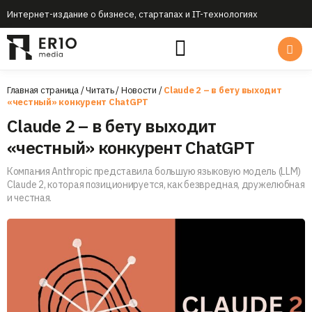
Интернет-издание о бизнесе, стартапах и IT-технологиях
Главная страница
/
Читать
/
Новости
/
Claude 2 – в бету выходит
«честный» конкурент ChatGPT
Claude 2 – в бету выходит
«честный» конкурент ChatGPT
Компания Anthropic представила большую языковую модель (LLM)
Claude 2, которая позиционируется, как безвредная, дружелюбная
и честная.