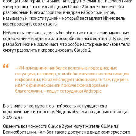
обобщать материалы и выполнять другие команды. Разработчики
утверждают, что стиль общения Claude 2 более человечный и
разговорный. В его алгоритмы внедрен набор принципов,
называемый «конституцией», который заставляет ИИ-модель
перепроверять свои ответы.
Нейросеть призвана давать безобидные ответы с минимальным
содержанием вредного или оскорбительного контента. Впрочем,
разработчики не исключают, что особо настырные пользователи
смогут разозлить и спровоцировать Claude 2.
– ИИ-помощники наиболее полезны в повседневных
ситуациях, например, для обобщения или систематизации
информации. Но их не следует использовать там, где речь
идет о физическом или психическом здоровье и
благополучии, – пишут сотрудники Anthropic.
В отличие от конкурентов, нейросеть не нуждается в
подключении к интернету. Модель обучена на данных до конца
2022 года.
Оценить возможности Claude 2 уже могут жители США или
Великобритании. Чат-бот также доступен в виде коммерческого