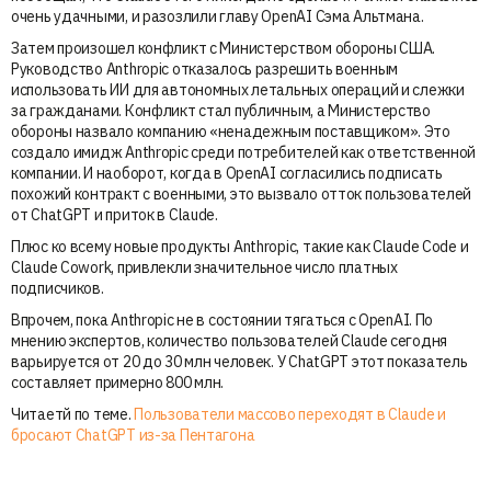
очень удачными, и разозлили главу OpenAI Сэма Альтмана.
Затем произошел конфликт с Министерством обороны США.
Руководство Anthropic отказалось разрешить военным
использовать ИИ для автономных летальных операций и слежки
за гражданами. Конфликт стал публичным, а Министерство
обороны назвало компанию «ненадежным поставщиком». Это
создало имидж Anthropic среди потребителей как ответственной
компании. И наоборот, когда в OpenAI согласились подписать
похожий контракт с военными, это вызвало отток пользователей
от ChatGPT и приток в Claude.
Плюс ко всему новые продукты Anthropic, такие как Claude Code и
Claude Cowork, привлекли значительное число платных
подписчиков.
Впрочем, пока Anthropic не в состоянии тягаться с OpenAI. По
мнению экспертов, количество пользователей Claude сегодня
варьируется от 20 до 30 млн человек. У ChatGPT этот показатель
составляет примерно 800 млн.
Читаетй по теме.
Пользователи массово переходят в Claude и
бросают ChatGPT из-за Пентагона