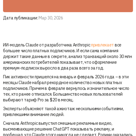
Дата публикации:
Мар 30, 2026
ИИ-модель Claude от разработчика Anthropic
привлекает
все
большее число платных подписчиков. И если сама компания
держит такие данные в секрете, анализ транзакций около 30 млн
американских потребителей показывает, что оформление
премиум-подписок выросло в два раза всего за год.
Пик активности пришелся на январь и февраль 2026 года – в эти
месяцы Claude набрал рекордное количество новых платных
подписчиков. Причем в феврале вернулось и значительное число
тех, кто ранее отписался. Большинство новых пользователей
выбирают тариф Pro за $20 в месяц.
Эксперты объясняют такой ажиотаж несколькими событиями,
привлекшими внимание людей.
Сначала Anthropic выпустил смешные рекламные видео,
высмеивающие решение ChatGPT показывать рекламу, и
пообещал, что Claude этого никогда не сделает. Ролики оказались