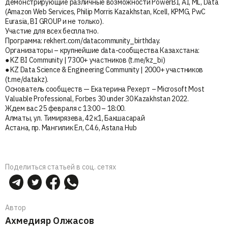
демонстрирующие различные возможности PowerBI, AI, ML, Data
(Amazon Web Services, Philip Morris Kazakhstan, Kcell, KPMG, PwC
Eurasia, BI GROUP и не только).
Участие для всех бесплатно.
Программа: rekhert.com/datacommunity_birthday.
Организаторы – крупнейшие data-сообщества Казахстана:
● KZ BI Community | 7300+ участников (t.me/kz_bi)
● KZ Data Science & Engineering Community | 2000+ участников
(t.me/datakz).
Основатель сообществ — Екатерина Рехерт – Microsoft Most
Valuable Professional, Forbes 30 under 30 Kazakhstan 2022.
Ждем вас 25 февраля с 13:00 – 18:00.
Алматы, ул. Тимирязева, 42 к1, Бакшасарай
Астана, пр. Мангилик Ел, С4.6, Astana Hub
Поделиться статьей в соц. сетях
Автор
Ахмедияр Олжасов