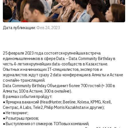
Дата публикации:
Фев 24, 2023
25 февраля 2023 года состоятся крупнейшая встреча
единомышленников в сфере Data – Data Community Birthday в
честь 4-летия крупнейших data-сообществ в Казахстане.
Опытных и начинающих IT-специалистов, экспертов и
журналистов ждут сразу 2 data-конференции в Алматы и Астане
с онлайн-трансляцией.
Data Community Birthday Объединит более 700 гостей (≈ 300 в
Алматы, 100 в Астане, 300 в онлайне).
В рамках события пройдут:
● Ярмарка вакансий (HeadHunter, Beeline, Kolesa, KPMG, Kcell,
Сентрас, A Labs, Tele2, Philip Morris Kazakhstan и другие);
● Нетворкинг;
● Розыгрыш призов;
● Выступления от спикеров ТОПовых компаний,