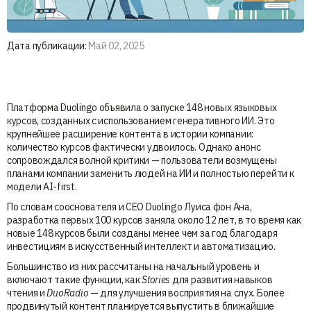
Дата публикации:
Май 02, 2025
Платформа Duolingo объявила о запуске 148 новых языковых
курсов, созданных с использованием генеративного ИИ. Это
крупнейшее расширение контента в истории компании:
количество курсов фактически удвоилось. Однако анонс
сопровождался волной критики — пользователи возмущены
планами компании заменить людей на ИИ и полностью перейти к
модели AI-first.
По словам сооснователя и CEO Duolingo Луиса фон Ана,
разработка первых 100 курсов заняла около 12 лет, в то время как
новые 148 курсов были созданы менее чем за год благодаря
инвестициям в искусственный интеллект и автоматизацию.
Большинство из них рассчитаны на начальный уровень и
включают такие функции, как
Stories
для развития навыков
чтения и
DuoRadio
— для улучшения восприятия на слух. Более
продвинутый контент планируется выпустить в ближайшие