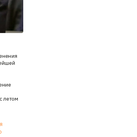
менения
нейшей
дение
0
с летом
я
ю