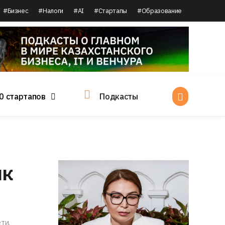
#Бизнес
#Налоги
#AI
#Стартапы
#Образование
0 стартапов
Подкасты
ик
ти.