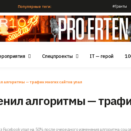
#Гранты
Популярные теги:
ероприятия
Спецпроекты
IT — герой
10
ил алгоритмы — трафик многих сайтов упал
енил алгоритмы — траф
з Facebook упал на 50% после очередного изменения алгоритма соцсе