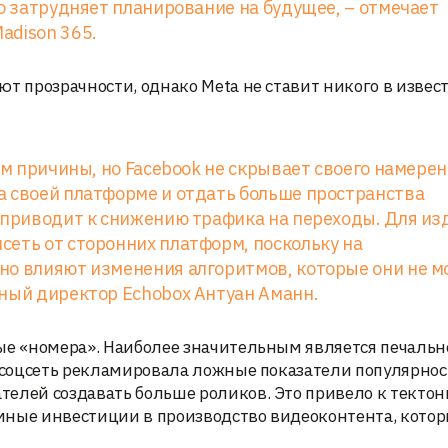
то затрудняет планирование на будущее, – отмечает
adison 365.
т прозрачности, однако Meta не ставит никого в извест
ем причины, но Facebook не скрывает своего намере
а своей платформе и отдать больше пространства
 приводит к снижению трафика на переходы. Для из
еть от сторонних платформ, поскольку на
но влияют изменения алгоритмов, которые они не м
ьный директор Echobox Антуан Аманн.
ные «номера». Наиболее значительным является печальн
а соцсеть рекламировала ложные показатели популярно
телей создавать больше роликов. Это привело к текто
мные инвестиции в производство видеоконтента, котор