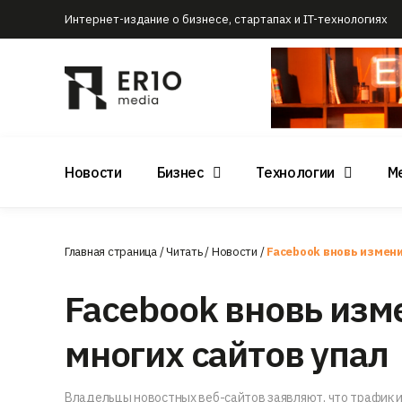
Интернет-издание о бизнесе, стартапах и IT-технологиях
Новости
Бизнес
Технологии
М
Главная страница
/
Читать
/
Новости
/
Facebook вновь измен
Facebook вновь изм
многих сайтов упал
Владельцы новостных веб-сайтов заявляют, что трафик и