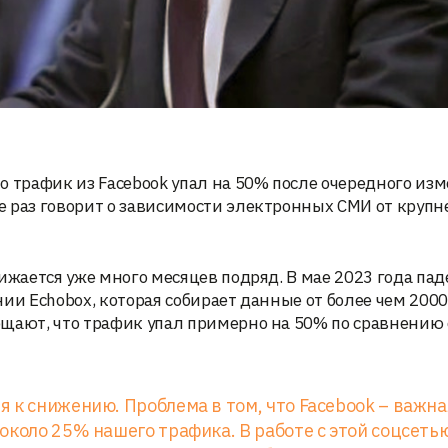
о трафик из Facebook упал на 50% после очередного из
е раз говорит о зависимости электронных СМИ от круп
ижается уже много месяцев подряд. В мае 2023 года па
ии Echobox, которая собирает данные от более чем 200
бщают, что трафик упал примерно на 50% по сравнению 
 к снижению. Проблема в том, что Facebook – важна
около 25% нашего трафика. В работе с этой соцсеть