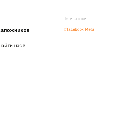
Теги статьи
Сапожников
#facebook
Meta
найти нас в: