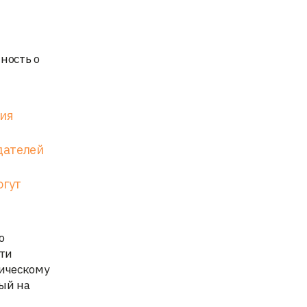
ность о
ния
дателей
огут
о
сти
ническому
ый на